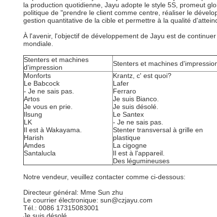
la production quotidienne, Jayu adopte le style 5S, promeut glo
politique de "prendre le client comme centre, réaliser le dévelo
gestion quantitative de la cible et permettre à la qualité d'att
À l'avenir, l'objectif de développement de Jayu est de continuer
mondiale.
Stenters et machines
Stenters et machines d'impressio
d'impression
Monforts
Krantz, c' est quoi?
Le Babcock
Lafer
- Je ne sais pas.
Ferraro
Artos
Je suis Bianco.
Je vous en prie.
Je suis désolé.
Ilsung
Le Santex
LK
- Je ne sais pas.
Il est à Wakayama.
Stenter transversal à grille en
Harish
plastique
Amdes
La cigogne
Santalucla
Il est à l'appareil.
Des légumineuses
Notre vendeur, veuillez contacter comme ci-dessous:
Directeur général: Mme Sun zhu
Le courrier électronique: sun@czjayu.com
Tél.: 0086 17315083001
Je suis désolé.