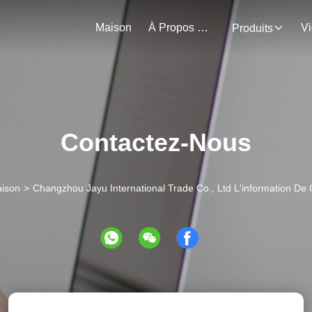
Maison
À Propos De Nous
V
Produits
Contactez-Nous
ison
>
Changzhou Jayu International Trade Co., Ltd L'information De 