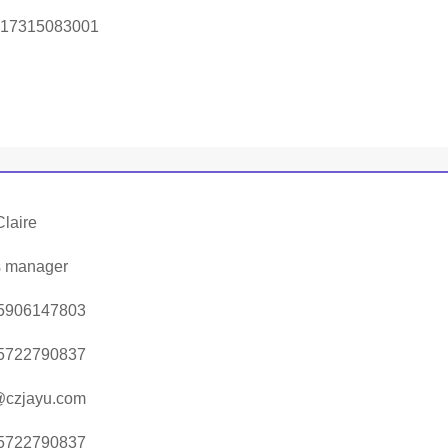
 17315083001
Claire
s manager
5906147803
5722790837
@czjayu.com
5722790837