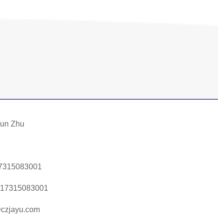
Sun Zhu
7315083001
 17315083001
czjayu.com