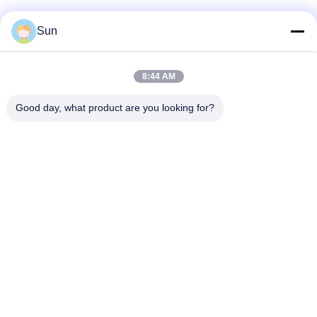
Sun
Contactez rapidement
8:44 AM
Adresse :
Good day, what product are you looking for?
ROUTE NO.55 XINSHENG, DISTRICT DE WUJIN, VILLE DE
CHANGZHOU, PROVINCE DE JIANGSU
Téléphone :
86-173-15083001
Email
sun@czjayu.com
Politique en matière de protection de la vie privée
|
Plan du site
|
Bonne qualité de la Chine Pièces de machine de rame