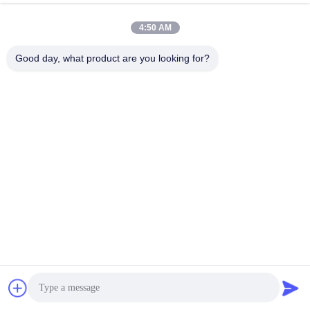
Pièces de
Profil d'entreprise
Visite
86-173-15083001
machine de
d'usine
Contrôle de qualité
ROUTE NO.55
rame
Nouvelles
Plan du site
XINSHENG, DISTRICT
4:50 AM
pinceau de
Politique en matière de
DE WUJIN, VILLE DE
stenter
protection de la vie privée
CHANGZHOU,
Stenter Pin
Good day, what product are you looking for?
PROVINCE DE JIANGSU
Holder
Plat de Pin
Chaîne
Stenter
Agrafe de
rame
Composants
de machines
textiles
Bonne qualité de la Chine Pièces de machine de rame Fournisseur. ©
de Copyright 2022-2026 Changzhou Jayu International Trade Co., Ltd
. Tous droits réservés.