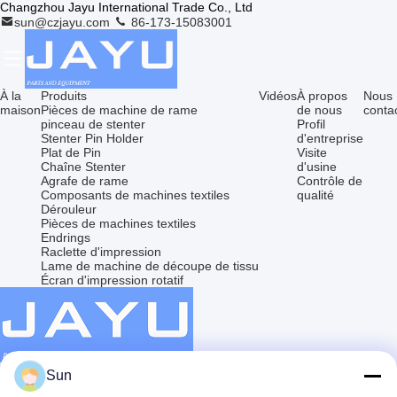
Changzhou Jayu International Trade Co., Ltd
sun@czjayu.com
86-173-15083001
À la
Produits
Vidéos
À propos
Nous
maison
Pièces de machine de rame
de nous
conta
pinceau de stenter
Profil
Stenter Pin Holder
d'entreprise
Plat de Pin
Visite
Chaîne Stenter
d'usine
Agrafe de rame
Contrôle de
Composants de machines textiles
qualité
Dérouleur
Pièces de machines textiles
Endrings
Raclette d'impression
Lame de machine de découpe de tissu
Écran d'impression rotatif
Changzhou Jayu International Trade Co., Ltd
Sun
Produits
Liens rapides
sun@czjayu.com