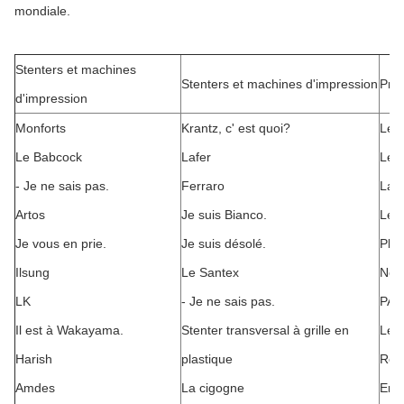
mondiale.
Stenters et machines
Stenters et machines d'impression
Prod
d'impression
Monforts
Krantz, c' est quoi?
Le 
Le Babcock
Lafer
Le 
- Je ne sais pas.
Ferraro
La 
Artos
Je suis Bianco.
Le l
Je vous en prie.
Je suis désolé.
Pla
Ilsung
Le Santex
Nom
LK
- Je ne sais pas.
PAD
Il est à Wakayama.
Stenter transversal à grille en
Le 
Harish
plastique
Rési
Amdes
La cigogne
Ent