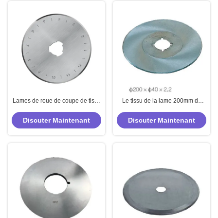
Lames de roue de coupe de tissu
Le tissu de la lame 200mm de
HSS de roue de coupe de tissu
découpeuse de tissu du carbure
de tissu de 140mm
HSS a vu la lame
Discuter Maintenant
Discuter Maintenant