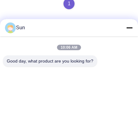
1
Sun
Contactez rapidement
10:06 AM
Adresse :
Good day, what product are you looking for?
ROUTE NO.55 XINSHENG, DISTRICT DE WUJIN, VILLE DE
CHANGZHOU, PROVINCE DE JIANGSU
Téléphone :
86-173-15083001
Email
sun@czjayu.com