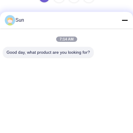
Sun
Contactez rapidement
7:14 AM
Adresse :
Good day, what product are you looking for?
ROUTE NO.55 XINSHENG, DISTRICT DE WUJIN, VILLE DE
CHANGZHOU, PROVINCE DE JIANGSU
Téléphone :
86-173-15083001
Email
sun@czjayu.com
Politique en matière de protection de la vie privée
|
Plan du site
|