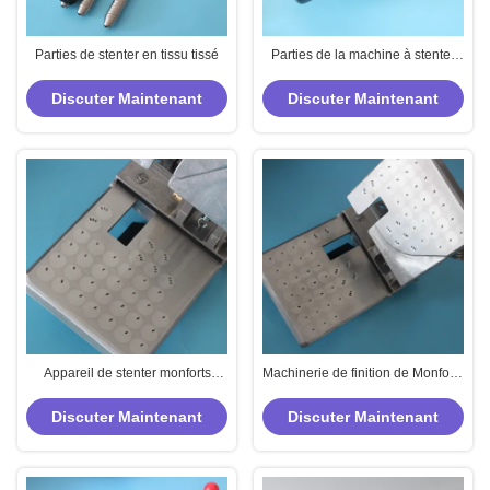
Parties de stenter en tissu tissé
Parties de la machine à stenter
Selvedge Uncurler 2 doigts
Couleur noire
Discuter Maintenant
Discuter Maintenant
Appareil de stenter monforts
Machinerie de finition de Monforts
équipé de petit dispositif à une
Stenter Dispositif à double face
face pneumatique Selvedge
Tissu pneumatique Selvedge
Discuter Maintenant
Discuter Maintenant
Uncurler Tissu de tricot
Uncurler