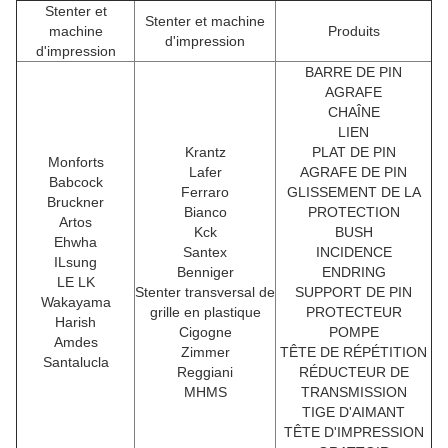
Stenter et
Stenter et machine
machine
Produits
d'impression
d'impression
BARRE DE PIN
AGRAFE
CHAÎNE
LIEN
Krantz
PLAT DE PIN
Monforts
Lafer
AGRAFE DE PIN
Babcock
Ferraro
GLISSEMENT DE LA
Bruckner
Bianco
PROTECTION
Artos
Kck
BUSH
Ehwha
Santex
INCIDENCE
ILsung
Benniger
ENDRING
LE LK
Stenter transversal de
SUPPORT DE PIN
Wakayama
grille en plastique
PROTECTEUR
Harish
Cigogne
POMPE
Amdes
Zimmer
TÊTE DE RÉPÉTITION
Santalucla
Reggiani
RÉDUCTEUR DE
MHMS
TRANSMISSION
TIGE D'AIMANT
TÊTE D'IMPRESSION