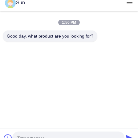
Sun
Contactez rapidement
1:50 PM
Adresse :
Good day, what product are you looking for?
ROUTE NO.55 XINSHENG, DISTRICT DE WUJIN, VILLE DE
CHANGZHOU, PROVINCE DE JIANGSU
Téléphone :
86-173-15083001
Email
sun@czjayu.com
Politique en matière de protection de la vie privée
|
Plan du site
|
Bonne qualité de la Chine Pièces de machine de rame
Fournisseur. © de Copyright 2022-2026 Changzhou Jayu