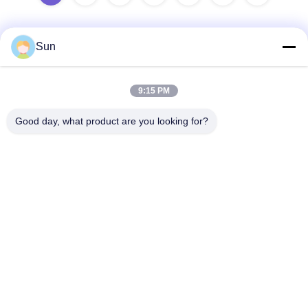
Sun
Contactez rapidement
9:15 PM
Adresse :
Good day, what product are you looking for?
ROUTE NO.55 XINSHENG, DISTRICT DE WUJIN, VILLE DE
CHANGZHOU, PROVINCE DE JIANGSU
Téléphone :
86-173-15083001
Email
sun@czjayu.com
Politique en matière de protection de la vie privée
|
Plan du site
|