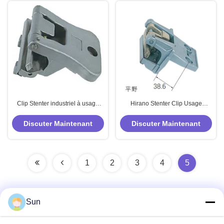
Clip Stenter industriel à usage
Hirano Stenter Clip Usage
unique Wakayama
Double Usage
Discuter Maintenant
Discuter Maintenant
1
2
3
4
5
Sun
Contactez rapidement