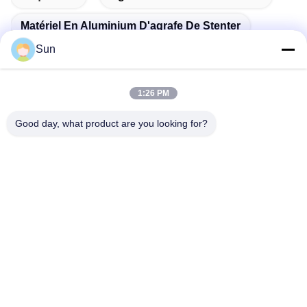
Matériel En Aluminium D'agrafe De Stenter
Sun
Agrafe En Aluminium De Stenter
1:26 PM
Good day, what product are you looking for?
Contactez rapidement
Adresse :
ROUTE NO.55 XINSHENG, DISTRICT DE WUJIN, VILLE DE
CHANGZHOU, PROVINCE DE JIANGSU
Téléphone :
86-173-15083001
Email
sun@czjayu.com