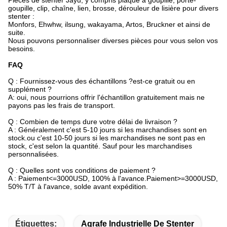
Pièces de stenter Jayu, y compris plaque à goupille, porte-
goupille, clip, chaîne, lien, brosse, dérouleur de lisière pour divers
stenter :
Monfors, Ehwhw, ilsung, wakayama, Artos, Bruckner et ainsi de
suite.
Nous pouvons personnaliser diverses pièces pour vous selon vos
besoins.
FAQ
Q : Fournissez-vous des échantillons ?est-ce gratuit ou en
supplément ?
A: oui, nous pourrions offrir l'échantillon gratuitement mais ne
payons pas les frais de transport.
Q : Combien de temps dure votre délai de livraison ?
A : Généralement c'est 5-10 jours si les marchandises sont en
stock.ou c'est 10-50 jours si les marchandises ne sont pas en
stock, c'est selon la quantité. Sauf pour les marchandises
personnalisées.
Q : Quelles sont vos conditions de paiement ?
A : Paiement<=3000USD, 100% à l'avance.Paiement>=3000USD,
50% T/T à l'avance, solde avant expédition.
Étiquettes:
Agrafe Industrielle De Stenter