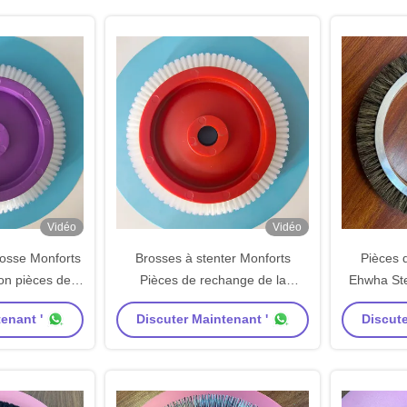
Vidéo
Vidéo
rosse Monforts
Brosses à stenter Monforts
Pièces 
ion pièces de
Pièces de rechange de la
Ehwha Ste
Dia intérieur
machine Dia interne 22 mm
Corps en
enant '
Discuter Maintenant '
Discute
ur violette
Couleur rouge Corps Blanc
des
Cheveux en nylon Dia extérieur
175 mm