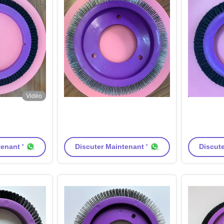
Vidéo
enant '
Discuter Maintenant '
Discute