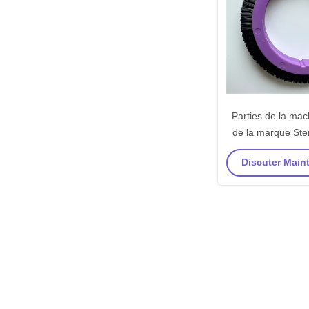
Parties de la mac
de la marque Ste
brosse Noir Ny
Discuter Maint
Matériau plastiqu
standa