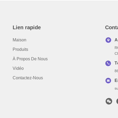
Lien rapide
Cont
Maison
A
R
Produits
C
À Propos De Nous
T
Vidéo
8
Contactez-Nous
E
s