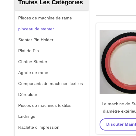
Toutes Les Catégories
Pièces de machine de rame
pinceau de stenter
Stenter Pin Holder
Plat de Pin
Chaîne Stenter
Agrafe de rame
Composants de machines textiles
Dérouleur
La machine de Ste
Pièces de machines textiles
diamètre extérie
Endrings
matériel 220mm de
Discuter Maint
de grande brosse
Raclette d'impression