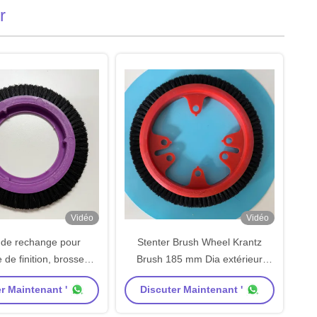
r
Vidéo
Vidéo
 de rechange pour
Stenter Brush Wheel Krantz
de finition, brosse
Brush 185 mm Dia extérieur
uckner, petite roue de
Couleur rouge Corps Noir Brille
r Maintenant '
Discuter Maintenant '
orps violet, poils de
20 mm Largeur
racine noirs