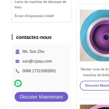
Lame de machine de découpe de
tissu
Écran d'impression rotatif
contactez-nous
Ms. Sun Zhu
sun@czjayu.com
Stenter roue de b
0086 17315083001
machine de finit
rechange 22/26mm 
Discuter Maint
corps de coule
Discuter Maintenant