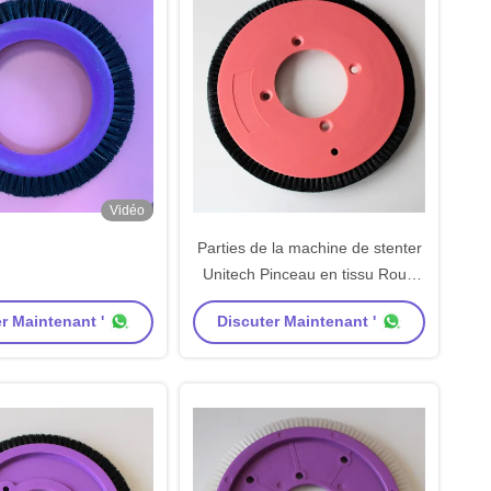
Vidéo
Parties de la machine de stenter
Unitech Pinceau en tissu Roue
de brosse Noir Matériau de
r Maintenant '
Discuter Maintenant '
brosses Rouge Corps en nylon
Taille standard