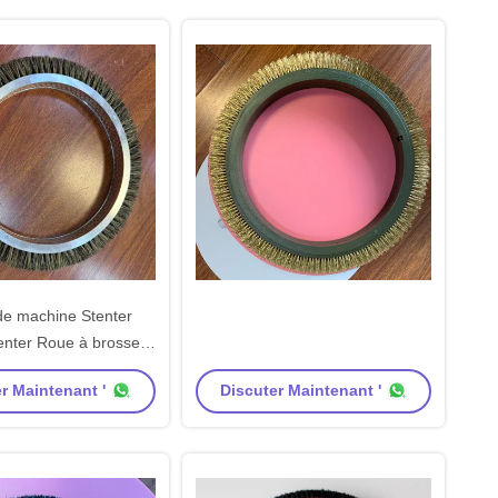
de machine Stenter
nter Roue à brosses
 aluminium Matériau
r Maintenant '
Discuter Maintenant '
 poils de porc