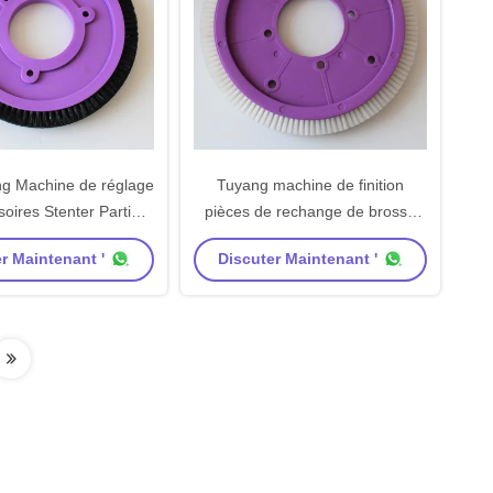
ng Machine de réglage
Tuyang machine de finition
oires Stenter Parties
pièces de rechange de brosse
ine brosse roue corps
roue stenter machine pièces de
r Maintenant '
Discuter Maintenant '
que apporter brosses
rechange brosses cheveux de
noires
nylon blanc