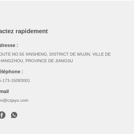
actez rapidement
dresse :
OUTE NO.55 XINSHENG, DISTRICT DE WUJIN, VILLE DE
HANGZHOU, PROVINCE DE JIANGSU
éléphone :
6-173-15083001
mail
un@czjayu.com