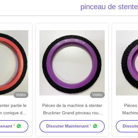
pinceau de stente
Vidéo
Vidéo
nter partie le
Pièces de la machine à stenter
Pièces
ur conique du
Bruckner Grand pinceau roue
Machine 
 poils de porc
corps violet Noir racine brille 220
Stenter Br
enant '
Discuter Maintenant '
Discute
 de Monforts
mm diamètre extérieur
brosse, c