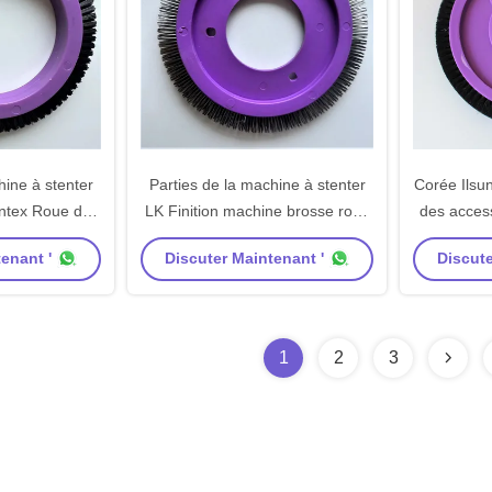
hine à stenter
Parties de la machine à stenter
Corée Ilsu
ntex Roue de
LK Finition machine brosse roue
des access
lon Cheveux
corps en plastique violet en acier
de la mach
enant '
Discuter Maintenant '
Discute
e Corps Taille
inoxydable cheveux
en plasti
rd
1
2
3