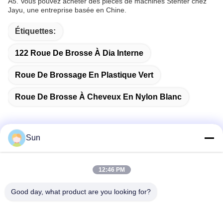
A5. Vous pouvez acheter des pièces de machines Stenter chez
Jayu, une entreprise basée en Chine.
Étiquettes:
122 Roue De Brosse À Dia Interne
Roue De Brossage En Plastique Vert
Roue De Brosse À Cheveux En Nylon Blanc
Sun
Contactez rapidement
12:46 PM
Adresse :
Good day, what product are you looking for?
ROUTE NO.55 XINSHENG, DISTRICT DE WUJIN, VILLE DE
CHANGZHOU, PROVINCE DE JIANGSU