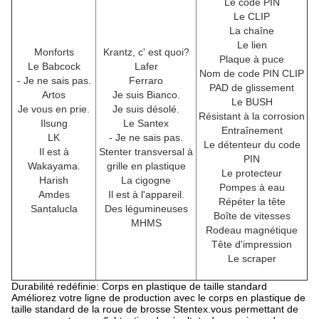
Le code PIN
Le CLIP
La chaîne
Le lien
Monforts
Krantz, c' est quoi?
Plaque à puce
Le Babcock
Lafer
Nom de code PIN CLIP
- Je ne sais pas.
Ferraro
PAD de glissement
Artos
Je suis Bianco.
Le BUSH
Je vous en prie.
Je suis désolé.
Résistant à la corrosion
Ilsung
Le Santex
Entraînement
LK
- Je ne sais pas.
Le détenteur du code
Il est à
Stenter transversal à
PIN
Wakayama.
grille en plastique
Le protecteur
Harish
La cigogne
Pompes à eau
Amdes
Il est à l'appareil.
Répéter la tête
Santalucla
Des légumineuses
Boîte de vitesses
MHMS
Rodeau magnétique
Tête d'impression
Le scraper
Durabilité redéfinie: Corps en plastique de taille standard
Améliorez votre ligne de production avec le corps en plastique de
taille standard de la roue de brosse Stentex.vous permettant de