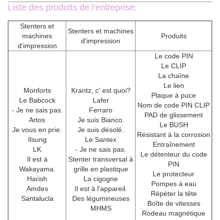
Liste des produits de l'entreprise:
Stenters et
Stenters et machines
machines
Produits
d'impression
d'impression
Le code PIN
Le CLIP
La chaîne
Le lien
Monforts
Krantz, c' est quoi?
Plaque à puce
Le Babcock
Lafer
Nom de code PIN CLIP
- Je ne sais pas.
Ferraro
PAD de glissement
Artos
Je suis Bianco.
Le BUSH
Je vous en prie.
Je suis désolé.
Résistant à la corrosion
Ilsung
Le Santex
Entraînement
LK
- Je ne sais pas.
Le détenteur du code
Il est à
Stenter transversal à
PIN
Wakayama.
grille en plastique
Le protecteur
Harish
La cigogne
Pompes à eau
Amdes
Il est à l'appareil.
Répéter la tête
Santalucla
Des légumineuses
Boîte de vitesses
MHMS
Rodeau magnétique