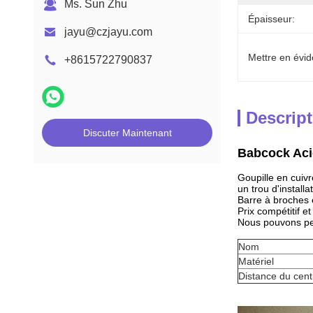
Ms. Sun Zhu
Épaisseur:
jayu@czjayu.com
Mettre en évid
+8615722790837
Descript
Discuter Maintenant
Babcock Acie
Goupille en cuiv
un trou d'installa
Barre à broches 
Prix ​​compétitif e
Nous pouvons per
Nom
Matériel
Distance du cent