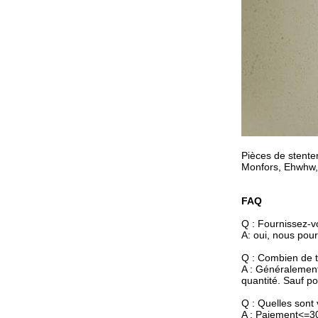
Pièces de stenter
Monfors, Ehwhw, 
FAQ
Q : Fournissez-v
A: oui, nous pour
Q : Combien de t
A : Généralement 
quantité. Sauf p
Q : Quelles sont
A : Paiement<=3