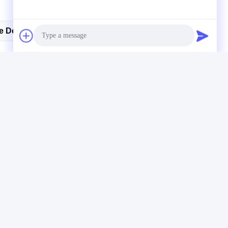
e De Goupille De Stenter De Placage De Nickel
Photo
Video Call
Audio Call
Notre newsletter
Abonnez-vous à notre newsletter pour des réductions et plus
encore.