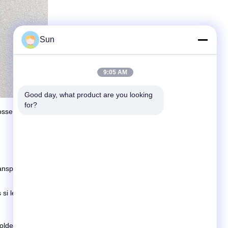
Sun
9:05 AM
Good day, what product are you looking 
for?
osse, dérouleur de lisière pour divers stenter :
ansport.
 si les marchandises ne sont pas en stock, c'est selon la
lde avant expédition.