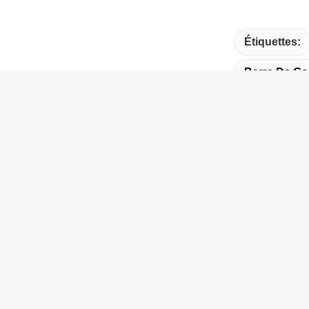
Étiquettes:
Barre De Gou
Lien rapide
Cont
Maison
A
R
Produits
C
À Propos De Nous
T
Vidéo
8