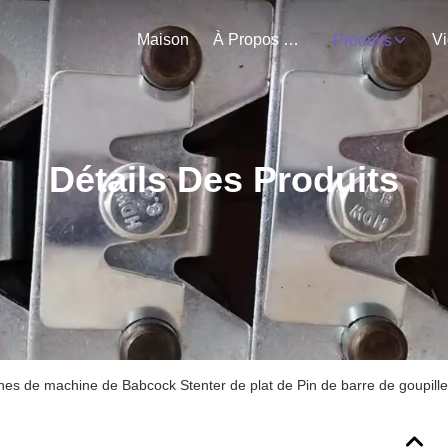
Maison
À Propos De Nous
V
Produits
Détails Des Produits
nes de machine de Babcock Stenter de plat de Pin de barre de goupill