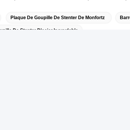
Plaque De Goupille De Stenter De Monfortz
Barr
pille De Stenter D'acier Inoxydable
actez rapidement
dresse :
OUTE NO.55 XINSHENG, DISTRICT DE WUJIN, VILLE DE
HANGZHOU, PROVINCE DE JIANGSU
éléphone :
6-173-15083001