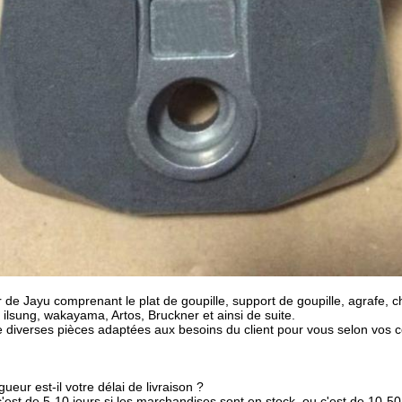
 de Jayu comprenant le plat de goupille, support de goupille, agrafe, cha
ilsung, wakayama, Artos, Bruckner et ainsi de suite.
diverses pièces adaptées aux besoins du client pour vous selon vos c
ueur est-il votre délai de livraison ?
est de 5-10 jours si les marchandises sont en stock. ou c'est de 10-50 