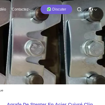
idéo
Contactez-Nous
Discuter
que
Agrafe De Stenter En Acier Cuivré Clip