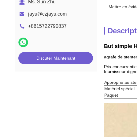
Ms. Sun Zhu
Mettre en évid
jayu@czjayu.com
+8615722790837
Descript
But simple H
agrafe de stente
Discuter Maintenant
Prix concurrentie
fournisseur dign
Approprié au ste
Matériel spécial
Paquet