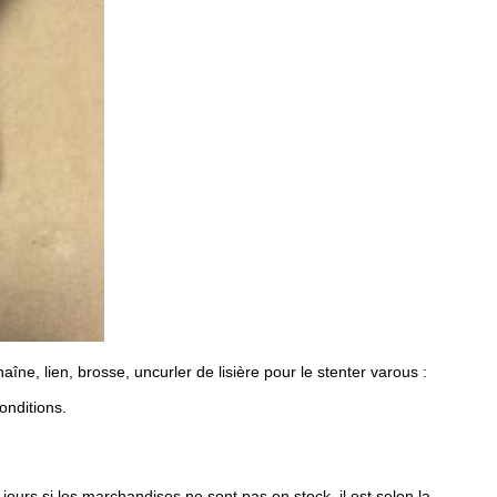
îne, lien, brosse, uncurler de lisière pour le stenter varous :
onditions.
jours si les marchandises ne sont pas en stock, il est selon la