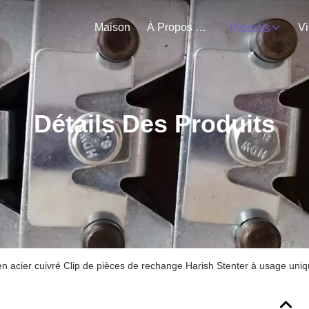
Maison
À Propos De Nous
V
Produits
Détails Des Produits
en acier cuivré Clip de pièces de rechange Harish Stenter à usage uni