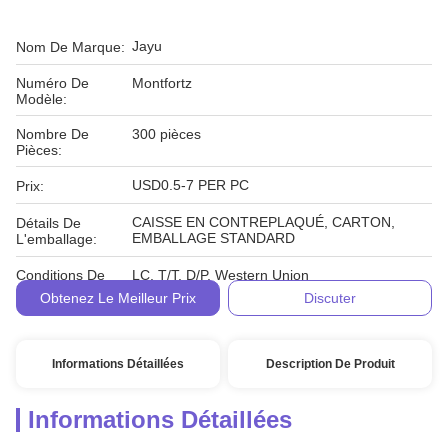
Jayu
Nom De Marque:
Numéro De
Montfortz
Modèle:
Nombre De
300 pièces
Pièces:
USD0.5-7 PER PC
Prix:
CAISSE EN CONTREPLAQUÉ, CARTON,
Détails De
EMBALLAGE STANDARD
L'emballage:
Conditions De
LC, T/T, D/P, Western Union
Paiement:
Obtenez Le Meilleur Prix
Discuter
Informations Détaillées
Description De Produit
Informations Détaillées