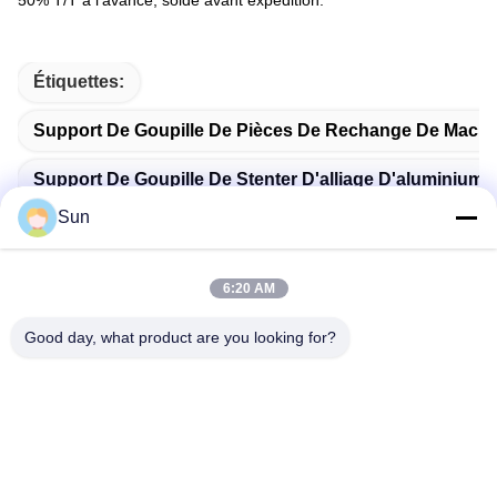
50% T/T à l'avance, solde avant expédition.
Étiquettes:
Support De Goupille De Pièces De Rechange De Machi
Support De Goupille De Stenter D'alliage D'aluminium
Sun
Pièces De Machine De Stenter D'Ehwha
6:20 AM
Good day, what product are you looking for?
Contactez rapidement
Adresse :
ROUTE NO.55 XINSHENG, DISTRICT DE WUJIN, VILLE DE
CHANGZHOU, PROVINCE DE JIANGSU