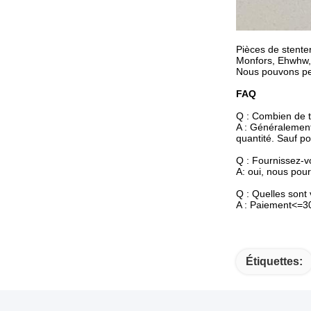
Pièces de stenter
Monfors, Ehwhw, 
Nous pouvons per
FAQ
Q : Combien de t
A : Généralement 
quantité. Sauf p
Q : Fournissez-v
A: oui, nous pour
Q : Quelles sont
A : Paiement<=3
Étiquettes: