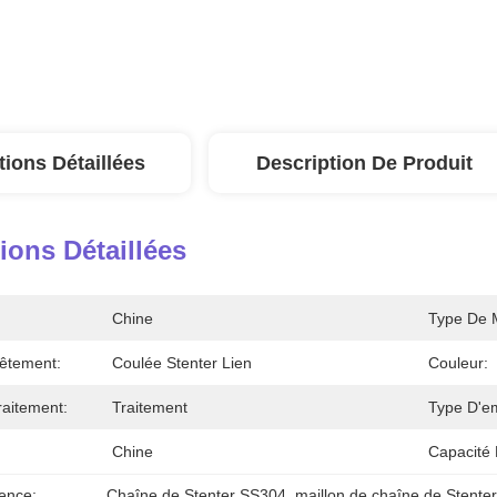
tions Détaillées
Description De Produit
ions Détaillées
Chine
Type De M
vêtement:
Coulée Stenter Lien
Couleur:
aitement:
Traitement
Type D'em
Chine
Capacité 
ence:
Chaîne de Stenter SS304
, 
maillon de chaîne de Stenter