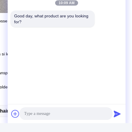
10:09 AM
Good day, what product are you looking 
osse, dérouleur de lisière pour divers stenter :
for?
 si les marchandises ne sont pas en stock, c'est selon la
ansport.
lde avant expédition.
Chain
Chain Stenter Spare Parts Artos