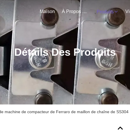
Maison
À Propos De Nous
V
Produits
Détails Des Produits
 de machine de compacteur de Ferraro de maillon de chaîne de SS304 