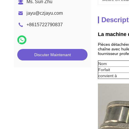
Ms. Sun Zhu
jayu@czjayu.com
Descript
+8615722790837
La machine d
Pièces détachée
chaîne avec huil
fournisseur profe
Discuter Maintenant
Nom
Forfait
convient à