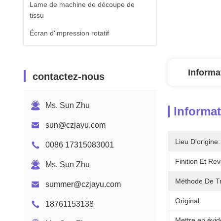
Lame de machine de découpe de
tissu
Écran d'impression rotatif
Informa
contactez-nous
Ms. Sun Zhu
Informat
sun@czjayu.com
Lieu D'origine:
0086 17315083001
Finition Et Re
Ms. Sun Zhu
Méthode De Tr
summer@czjayu.com
Original:
18761153138
Mettre en évid