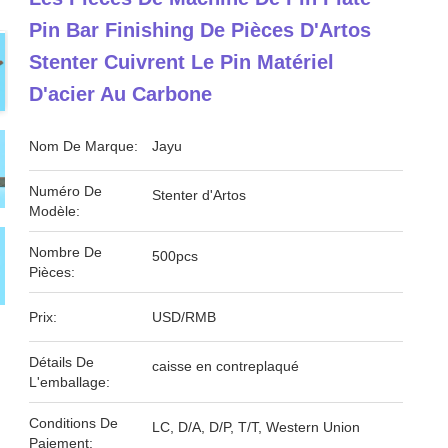
Pin Bar Finishing De Pièces D'Artos
Stenter Cuivrent Le Pin Matériel
D'acier Au Carbone
Nom De Marque:
Jayu
Numéro De
Stenter d'Artos
Modèle:
Nombre De
500pcs
Pièces:
Prix:
USD/RMB
Détails De
caisse en contreplaqué
L'emballage:
Conditions De
LC, D/A, D/P, T/T, Western Union
Paiement: