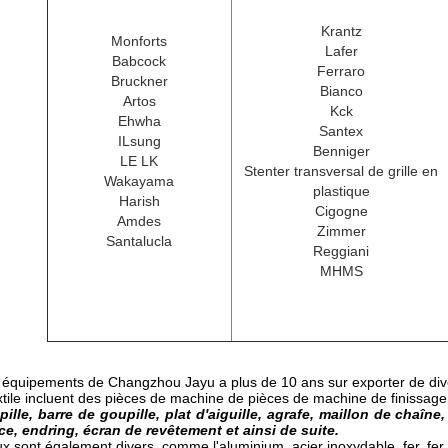
Krantz
Monforts
Lafer
Babcock
Ferraro
Bruckner
Bianco
Artos
Kck
Ehwha
Santex
ILsung
Benniger
LE LK
Stenter transversal de grille en
Wakayama
plastique
Harish
Cigogne
Amdes
Zimmer
Santalucla
Reggiani
MHMS
s équipements de Changzhou Jayu a plus de 10 ans sur exporter de diver
tile incluent des pièces de machine de pièces de machine de finissage d
lle, barre de goupille, plat d'aiguille, agrafe, maillon de chaîne,
e, endring, écran de revêtement et ainsi de suite.
x sont également divers, comme l'aluminium, acier inoxydable, fer, fer in