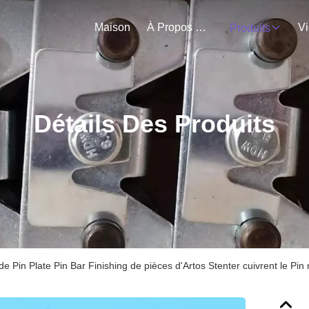
Maison
À Propos De Nous
V
Produits
Détails Des Produits
 Pin Plate Pin Bar Finishing de pièces d'Artos Stenter cuivrent le Pin 