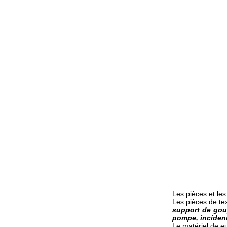
Les pièces et le
Les pièces de tex
support de goupi
pompe, incidenc
Le matériel de eu