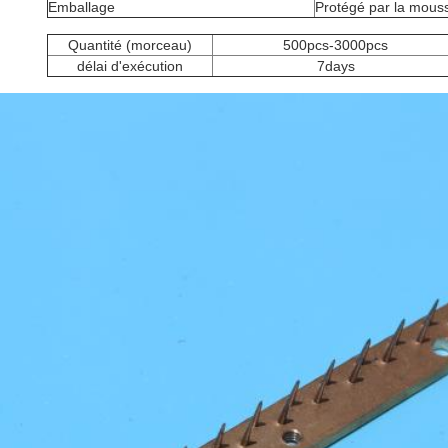
Emballage
Protégé par la mouss
Quantité (morceau)
500pcs-3000pcs
délai d'exécution
7days