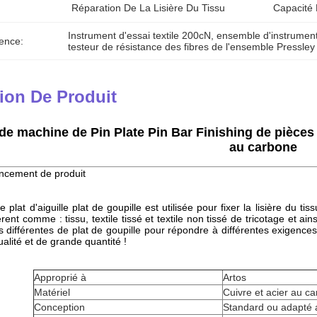
Réparation De La Lisière Du Tissu
Capacité 
Instrument d'essai textile 200cN
, 
ensemble d'instruments
ence:
testeur de résistance des fibres de l'ensemble Pressley
ion De Produit
de machine de Pin Plate Pin Bar Finishing de pièces d
au carbone
ncement de produit
 plat d'aiguille plat de goupille est utilisée pour fixer la lisière du ti
férent comme : tissu, textile tissé et textile non tissé de tricotage et a
ns différentes de plat de goupille pour répondre à différentes exigen
ualité et de grande quantité !
Approprié à
Artos
Matériel
Cuivre et acier au c
Conception
Standard ou adapté a