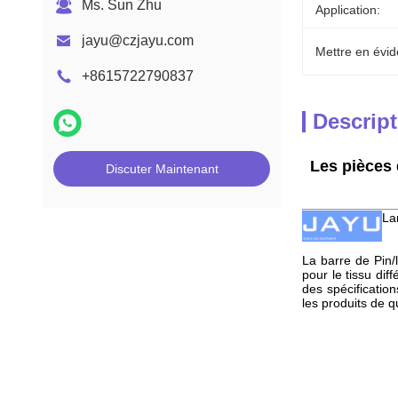
Ms. Sun Zhu
Application:
jayu@czjayu.com
Mettre en évid
+8615722790837
Descript
Les pièces 
Discuter Maintenant
La
La barre de Pin/le
pour le tissu dif
des spécificatio
les produits de q