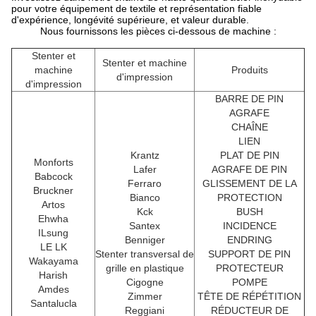
pour votre équipement de textile et représentation fiable
d'expérience, longévité supérieure, et valeur durable.
Nous fournissons les pièces ci-dessous de machine :
Stenter et
Stenter et machine
machine
Produits
d'impression
d'impression
BARRE DE PIN
AGRAFE
CHAÎNE
LIEN
Krantz
PLAT DE PIN
Monforts
Lafer
AGRAFE DE PIN
Babcock
Ferraro
GLISSEMENT DE LA
Bruckner
Bianco
PROTECTION
Artos
Kck
BUSH
Ehwha
Santex
INCIDENCE
ILsung
Benniger
ENDRING
LE LK
Stenter transversal de
SUPPORT DE PIN
Wakayama
grille en plastique
PROTECTEUR
Harish
Cigogne
POMPE
Amdes
Zimmer
TÊTE DE RÉPÉTITION
Santalucla
Reggiani
RÉDUCTEUR DE