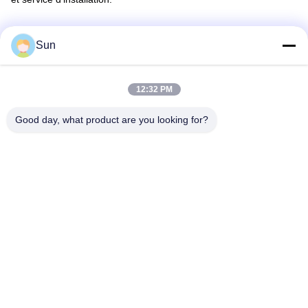
Sun
12:32 PM
Good day, what product are you looking for?
Situé dans la ville de Changzhou, provice de Jiangsu, Chine.
Notre ville est tout près ville de Changhaï et ville de Hangzhou, il
est commode que nous transportent des marchandises au port
de Changhaï et port de Ningbo, nous avons également le bon
canal pour envoyer l'échantillon pour notre client ! Nous pouvons