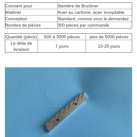
Convient pour
Stentère de Bruckner
Matériel
Acier au carbone, acier inoxydable
Conception
Standard, comme vous le demandez.
Nombre de pièces
300 pièces par commande
Quantité (pièce)
500 à 3000 pièces
plus de 5000 pièces
Le délai de
7 jours
15-20 jours
livraison