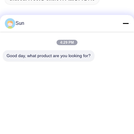
Sun
Contactez rapidement
4:29 PM
Adresse :
Good day, what product are you looking for?
ROUTE NO.55 XINSHENG, DISTRICT DE WUJIN, VILLE DE
CHANGZHOU, PROVINCE DE JIANGSU
Téléphone :
86-173-15083001
Email
sun@czjayu.com