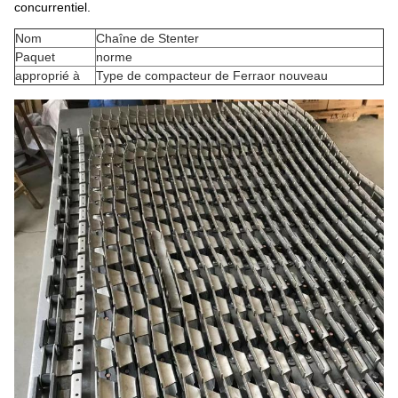
concurrentiel.
Nom
Chaîne de Stenter
Paquet
norme
approprié à
Type de compacteur de Ferraor nouveau