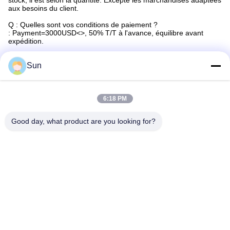
stock, il est selon la quantité. Excepté les marchandises adaptées
aux besoins du client.
Q : Quelles sont vos conditions de paiement ?
: Payment=3000USD<>, 50% T/T à l'avance, équilibre avant
expédition.
Sun
Étiquettes:
Agrafe Industrielle De Stenter
6:18 PM
Matériel En Aluminium D'agrafe De Stenter
Good day, what product are you looking for?
Agrafe En Aluminium De Stenter
Contactez rapidement
Adresse :
ROUTE NO.55 XINSHENG, DISTRICT DE WUJIN, VILLE DE