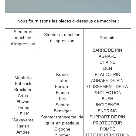
Nous fournissons les pièces ci-dessous de machine :
Stenter et
Stenter et machine
machine
Produits
d'impression
d'impression
BARRE DE PIN
AGRAFE
CHAÎNE
LIEN
Krantz
PLAT DE PIN
Monforts
Lafer
AGRAFE DE PIN
Babcock
Ferraro
GLISSEMENT DE LA
Bruckner
Bianco
PROTECTION
Artos
Kck
BUSH
Ehwha
Santex
INCIDENCE
ILsung
Benniger
ENDRING
LE LK
Stenter transversal de
SUPPORT DE PIN
Wakayama
grille en plastique
PROTECTEUR
Harish
Cigogne
POMPE
Amdes
Zimmer
TÊTE DE RÉPÉTITION