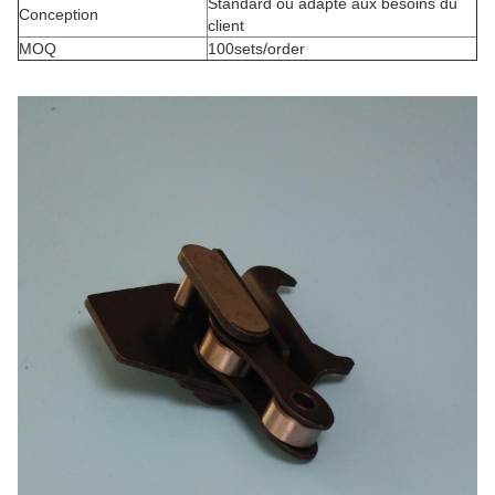
Standard ou adapté aux besoins du
Conception
client
MOQ
100sets/order