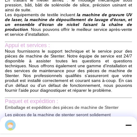
pression, bâti, bâti de solénoïde de silice, précision usinant et
ainsi de suite.
Les équipements de textile incluent
la machine de gravure UV
de laser, la machine de dépouillement de lavage d'écran, et
un ensemble d'écran de nickel faisant la chaîne de
production
. Nous pouvons offrir le meilleur service après-vente
et service d'installation.
Appui et services :
Nous fournissons le support technique et le service pour des
pièces de machine de Stenter. Notre équipe de service est 24/7
disponible à assister toutes les questions et questions
techniques. Nous offrons également une gamme d'installation et
des services de maintenance pour des pièces de machine de
Stenter. Nos professionnels qualifiés s'assureront que votre
produit est installé correctement et courant sans à-coup. En cas
d'un défaut ou d'un défaut de fonctionnement, nous pouvons
fournir l'aide pour diagnostiquer et réparer le problème.
Paquet et expédition :
Emballage et expédition des pièces de machine de Stenter
Les pièces de la machine de stenter seront solidement
empaquetées pour s'assurer qu'elles arrivent en état parfait. Les
Sun
pièces seront emballées dans une boîte de taille appropriée avec
amortir le matériel se sont ajoutées pour empêcher des
dommages. Un bordereau d'expédition sera inclus avec le paquet