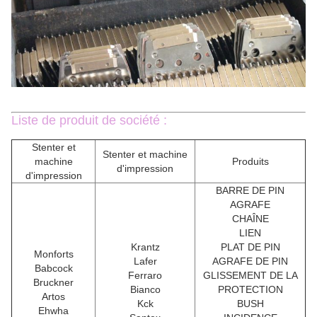
Liste de produit de société :
Stenter et
Stenter et machine
machine
Produits
d'impression
d'impression
BARRE DE PIN
AGRAFE
CHAÎNE
LIEN
Krantz
PLAT DE PIN
Monforts
Lafer
AGRAFE DE PIN
Babcock
Ferraro
GLISSEMENT DE LA
Bruckner
Bianco
PROTECTION
Artos
Kck
BUSH
Ehwha