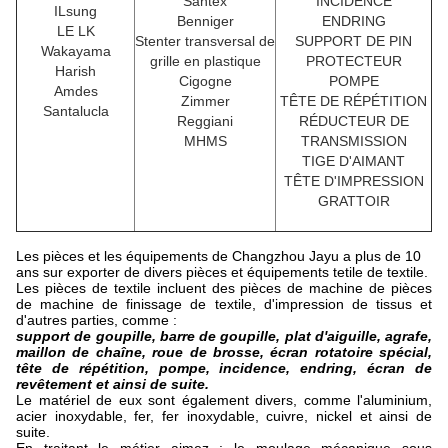
Santex
INCIDENCE
ILsung
Benniger
ENDRING
LE LK
Stenter transversal de
SUPPORT DE PIN
Wakayama
grille en plastique
PROTECTEUR
Harish
Cigogne
POMPE
Amdes
Zimmer
TÊTE DE RÉPÉTITION
Santalucla
Reggiani
RÉDUCTEUR DE
MHMS
TRANSMISSION
TIGE D'AIMANT
TÊTE D'IMPRESSION
GRATTOIR
Les pièces et les équipements de Changzhou Jayu a plus de 10
ans sur exporter de divers pièces et équipements tetile de textile.
Les pièces de textile incluent des pièces de machine de pièces
de machine de finissage de textile, d'impression de tissus et
d'autres parties, comme :
support de goupille, barre de goupille, plat d'aiguille, agrafe,
maillon de chaîne, roue de brosse, écran rotatoire spécial,
tête de répétition, pompe, incidence, endring, écran de
revêtement et ainsi de suite.
Le matériel de eux sont également divers, comme l'aluminium,
acier inoxydable, fer, fer inoxydable, cuivre, nickel et ainsi de
suite.
En traitant le métier aimez : le moulage mécanique sous