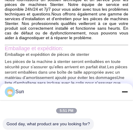
pièces de machines Stenter. Notre équipe de service est
disponible 24h/24 et 7j/7 pour vous aider avec tous les problèmes
techniques et questions.Nous offrons également une gamme de
services d'installation et d'entretien pour les pièces de machines
Stenter. Nos professionnels qualifiés veilleront à ce que votre
produit soit correctement installé et fonctionne sans heurts. En
cas de défaut ou de dysfonctionnement, nous pouvons vous
aider à diagnostiquer et à réparer le problème.
Emballage et expédition:
Emballage et expédition de pièces de stenter
Les pièces de la machine à stenter seront emballées en toute
sécurité pour s'assurer qu'elles arrivent en parfait état.Les pièces
seront emballées dans une boîte de taille appropriée avec un
matériau d'amortissement ajouté pour éviter les dommagesUne
liste d'emballage sera incluse avec le colis pour s'assurer que
toutes les pièces sont prises en compte.
Sun
Les pièces de la machine à stenter seront expédiées par un
courrier fiable. Tous les colis seront suivis et assurés pour
garantir une livraison sûre.mais les colis seront généralement
livrés dans les 2 à 10 jours.
5:51 PM
Good day, what product are you looking for?
FAQ:
Q1. Quel est le nom de marque de Stenter Machine Parts?