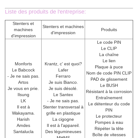
Liste des produits de l'entreprise:
Stenters et
Stenters et machines
machines
Produits
d'impression
d'impression
Le code PIN
Le CLIP
La chaîne
Le lien
Monforts
Krantz, c' est quoi?
Plaque à puce
Le Babcock
Lafer
Nom de code PIN CLIP
- Je ne sais pas.
Ferraro
PAD de glissement
Artos
Je suis Bianco.
Le BUSH
Je vous en prie.
Je suis désolé.
Résistant à la corrosion
Ilsung
Le Santex
Entraînement
LK
- Je ne sais pas.
Le détenteur du code
Il est à
Stenter transversal à
PIN
Wakayama.
grille en plastique
Le protecteur
Harish
La cigogne
Pompes à eau
Amdes
Il est à l'appareil.
Répéter la tête
Santalucla
Des légumineuses
Boîte de vitesses
MHMS