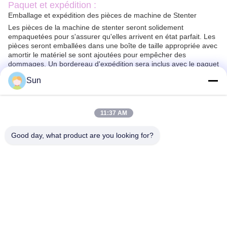
Paquet et expédition :
Emballage et expédition des pièces de machine de Stenter
Les pièces de la machine de stenter seront solidement
empaquetées pour s'assurer qu'elles arrivent en état parfait. Les
pièces seront emballées dans une boîte de taille appropriée avec
amortir le matériel se sont ajoutées pour empêcher des
dommages. Un bordereau d'expédition sera inclus avec le paquet
pour s'assurer que toutes les pièces sont expliquées.
Sun
Les pièces de la machine de stenter seront embarquées par
l'intermédiaire d'un messager fiable. Tous les paquets seront
dépistés et assurés pour garantir la livraison sûre. Le délai de
livraison dépendra de la destination, mais les paquets
11:37 AM
typiquement seront fournis d'ici 2-10 jours.
Good day, what product are you looking for?
FAQ :
Q1.
Quelle est la marque de pièces de machine de Stenter ?
A1. La marque de pièces de machine de Stenter est Jayu, qui
vient de Chine.
Q2. Queest-ce que Stenter usine des pièces font ?
A2. Des pièces de machine de Stenter sont employées pour
produire des tissus avec une largeur cohérente.
Q3. Comment Stenter usine-t-il des pièces travaillent-ils ?
A3. La machine de Stenter partie le travail en étirant le tissu sur