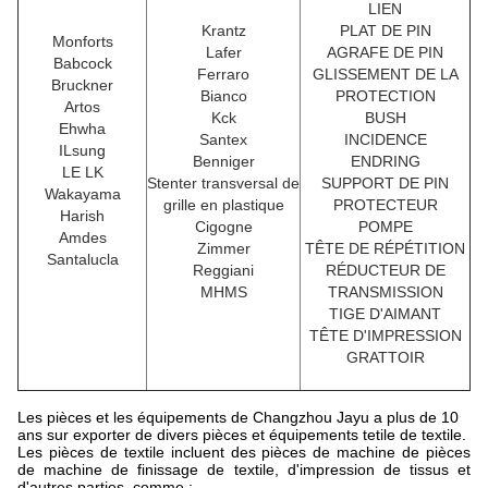
LIEN
Krantz
PLAT DE PIN
Monforts
Lafer
AGRAFE DE PIN
Babcock
Ferraro
GLISSEMENT DE LA
Bruckner
Bianco
PROTECTION
Artos
Kck
BUSH
Ehwha
Santex
INCIDENCE
ILsung
Benniger
ENDRING
LE LK
Stenter transversal de
SUPPORT DE PIN
Wakayama
grille en plastique
PROTECTEUR
Harish
Cigogne
POMPE
Amdes
Zimmer
TÊTE DE RÉPÉTITION
Santalucla
Reggiani
RÉDUCTEUR DE
MHMS
TRANSMISSION
TIGE D'AIMANT
TÊTE D'IMPRESSION
GRATTOIR
Les pièces et les équipements de Changzhou Jayu a plus de 10
ans sur exporter de divers pièces et équipements tetile de textile.
Les pièces de textile incluent des pièces de machine de pièces
de machine de finissage de textile, d'impression de tissus et
d'autres parties, comme :