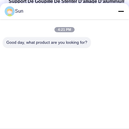
Support De Goupille De Stenter D'alliage D'aluminium
Sun
Pièces De Machine De Stenter D'Ehwha
4:21 PM
Good day, what product are you looking for?
Contactez rapidement
Adresse :
ROUTE NO.55 XINSHENG, DISTRICT DE WUJIN, VILLE DE
CHANGZHOU, PROVINCE DE JIANGSU
Téléphone :
86-173-15083001
Email
sun@czjayu.com