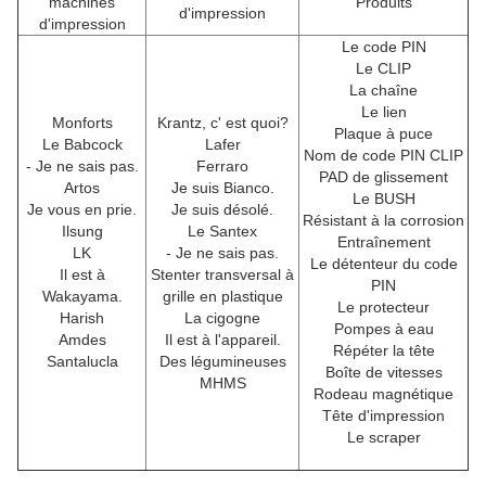
machines
Produits
d'impression
d'impression
Le code PIN
Le CLIP
La chaîne
Le lien
Monforts
Krantz, c' est quoi?
Plaque à puce
Le Babcock
Lafer
Nom de code PIN CLIP
- Je ne sais pas.
Ferraro
PAD de glissement
Artos
Je suis Bianco.
Le BUSH
Je vous en prie.
Je suis désolé.
Résistant à la corrosion
Ilsung
Le Santex
Entraînement
LK
- Je ne sais pas.
Le détenteur du code
Il est à
Stenter transversal à
PIN
Wakayama.
grille en plastique
Le protecteur
Harish
La cigogne
Pompes à eau
Amdes
Il est à l'appareil.
Répéter la tête
Santalucla
Des légumineuses
Boîte de vitesses
MHMS
Rodeau magnétique
Tête d'impression
Le scraper