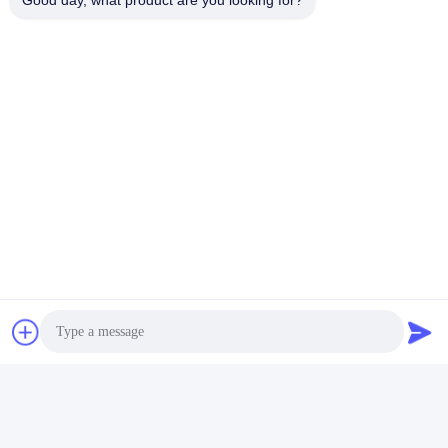
Good day, what product are you looking for?
Contactez rapidement
Adresse :
ROUTE NO.55 XINSHENG, DISTRICT DE WUJIN, VILLE DE
CHANGZHOU, PROVINCE DE JIANGSU
Téléphone :
86-173-15083001
Email
sun@czjayu.com
Politique en matière de protection de la vie privée
|
Plan du site
|
Bonne qualité de la Chine Pièces de machine de rame
Fournisseur. © de Copyright 2022-2026 Changzhou Jayu
International Trade Co., Ltd . Tous droits réservés.