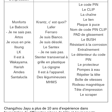
Le code PIN
Le CLIP
La chaîne
Le lien
Monforts
Krantz, c' est quoi?
Plaque à puce
Le Babcock
Lafer
Nom de code PIN CLIP
- Je ne sais pas.
Ferraro
PAD de glissement
Artos
Je suis Bianco.
Le BUSH
Je vous en prie.
Je suis désolé.
Résistant à la corrosion
Ilsung
Le Santex
Entraînement
LK
- Je ne sais pas.
Le détenteur du code
Il est à
Stenter transversal à
PIN
Wakayama.
grille en plastique
Le protecteur
Harish
La cigogne
Pompes à eau
Amdes
Il est à l'appareil.
Répéter la tête
Santalucla
Des légumineuses
Boîte de vitesses
MHMS
Rodeau magnétique
Tête d'impression
Le scraper
Changzhou Jayu a plus de 10 ans d'expérience dans