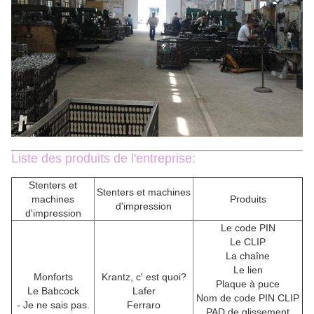
Liste des produits de l'entreprise:
Stenters et
Stenters et machines
machines
Produits
d'impression
d'impression
Le code PIN
Le CLIP
La chaîne
Le lien
Monforts
Krantz, c' est quoi?
Plaque à puce
Le Babcock
Lafer
Nom de code PIN CLIP
- Je ne sais pas.
Ferraro
PAD de glissement