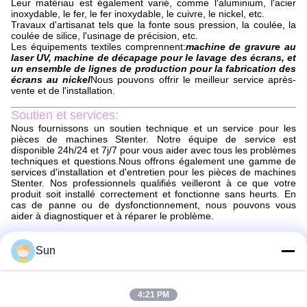
Leur matériau est également varié, comme l'aluminium, l'acier
inoxydable, le fer, le fer inoxydable, le cuivre, le nickel, etc.
Travaux d'artisanat tels que la fonte sous pression, la coulée, la
coulée de silice, l'usinage de précision, etc.
Les équipements textiles comprennent:
machine de gravure au
laser UV, machine de décapage pour le lavage des écrans, et
un ensemble de lignes de production pour la fabrication des
écrans au nickel
Nous pouvons offrir le meilleur service après-
vente et de l'installation.
Soutien et services:
Nous fournissons un soutien technique et un service pour les
pièces de machines Stenter. Notre équipe de service est
disponible 24h/24 et 7j/7 pour vous aider avec tous les problèmes
techniques et questions.Nous offrons également une gamme de
services d'installation et d'entretien pour les pièces de machines
Stenter. Nos professionnels qualifiés veilleront à ce que votre
produit soit installé correctement et fonctionne sans heurts. En
cas de panne ou de dysfonctionnement, nous pouvons vous
aider à diagnostiquer et à réparer le problème.
Emballage et expédition:
Sun
Emballage et expédition de pièces de stenter
Les pièces de la machine à stenter seront emballées en toute
sécurité pour s'assurer qu'elles arrivent en parfait état.Les pièces
seront emballées dans une boîte de taille appropriée avec un
4:21 PM