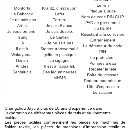
Le lien
Monforts
Krantz, c' est quoi?
Plaque à puce
Le Babcock
Lafer
Nom de code PIN CLIP
- Je ne sais pas.
Ferraro
PAD de glissement
Artos
Je suis Bianco.
Le BUSH
Je vous en prie.
Je suis désolé.
Résistant à la corrosion
Ilsung
Le Santex
Entraînement
LK
- Je ne sais pas.
Le détenteur du code
Il est à
Stenter transversal à
PIN
Wakayama.
grille en plastique
Le protecteur
Harish
La cigogne
Pompes à eau
Amdes
Il est à l'appareil.
Répéter la tête
Santalucla
Des légumineuses
Boîte de vitesses
MHMS
Rodeau magnétique
Tête d'impression
Le scraper
Changzhou Jayu a plus de 10 ans d'expérience dans
l'exportation de différentes pièces de tétis et équipements
textiles.
Les pièces textiles comprennent les pièces de machines de
finition textile, les pièces de machines d'impression textile et