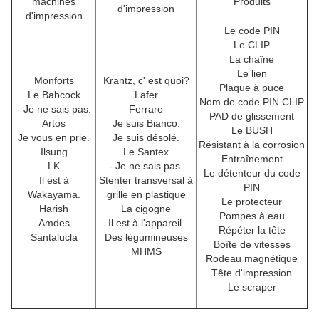
machines
Produits
d'impression
d'impression
Le code PIN
Le CLIP
La chaîne
Le lien
Monforts
Krantz, c' est quoi?
Plaque à puce
Le Babcock
Lafer
Nom de code PIN CLIP
- Je ne sais pas.
Ferraro
PAD de glissement
Artos
Je suis Bianco.
Le BUSH
Je vous en prie.
Je suis désolé.
Résistant à la corrosion
Ilsung
Le Santex
Entraînement
LK
- Je ne sais pas.
Le détenteur du code
Il est à
Stenter transversal à
PIN
Wakayama.
grille en plastique
Le protecteur
Harish
La cigogne
Pompes à eau
Amdes
Il est à l'appareil.
Répéter la tête
Santalucla
Des légumineuses
Boîte de vitesses
MHMS
Rodeau magnétique
Tête d'impression
Le scraper