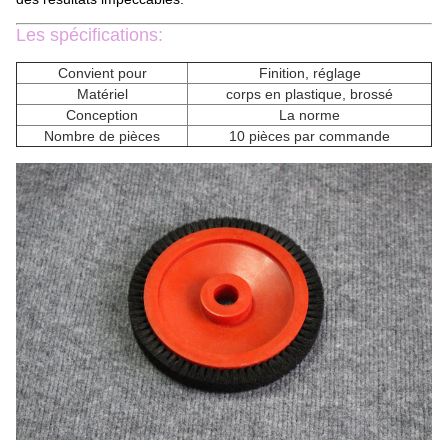
Les spécifications:
Convient pour
Finition, réglage
Matériel
corps en plastique, brossé
Conception
La norme
Nombre de pièces
10 pièces par commande