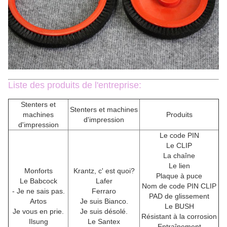
Liste des produits de l'entreprise:
Stenters et
Stenters et machines
machines
Produits
d'impression
d'impression
Le code PIN
Le CLIP
La chaîne
Le lien
Monforts
Krantz, c' est quoi?
Plaque à puce
Le Babcock
Lafer
Nom de code PIN CLIP
- Je ne sais pas.
Ferraro
PAD de glissement
Artos
Je suis Bianco.
Le BUSH
Je vous en prie.
Je suis désolé.
Résistant à la corrosion
Ilsung
Le Santex
Entraînement