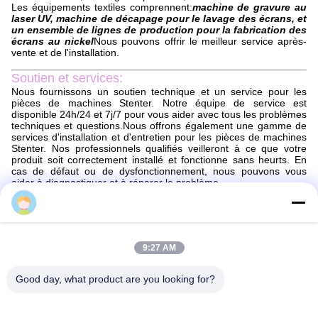
Les équipements textiles comprennent:
machine de gravure au
laser UV, machine de décapage pour le lavage des écrans, et
un ensemble de lignes de production pour la fabrication des
écrans au nickel
Nous pouvons offrir le meilleur service après-
vente et de l'installation.
Soutien et services:
Nous fournissons un soutien technique et un service pour les
pièces de machines Stenter. Notre équipe de service est
disponible 24h/24 et 7j/7 pour vous aider avec tous les problèmes
techniques et questions.Nous offrons également une gamme de
services d'installation et d'entretien pour les pièces de machines
Stenter. Nos professionnels qualifiés veilleront à ce que votre
produit soit correctement installé et fonctionne sans heurts. En
cas de défaut ou de dysfonctionnement, nous pouvons vous
aider à diagnostiquer et à réparer le problème.
Sun
Emballage et expédition:
Emballage et expédition de pièces de stenter
Les pièces de la machine à stenter seront emballées en toute
9:27 AM
sécurité pour s'assurer qu'elles arrivent en parfait état.Les pièces
seront emballées dans une boîte de taille appropriée avec un
matériau d'amortissement ajouté pour éviter les dommagesUne
Good day, what product are you looking for?
liste d'emballage sera incluse avec le colis pour s'assurer que
toutes les pièces sont prises en compte.
Les pièces de la machine à stenter seront expédiées par un