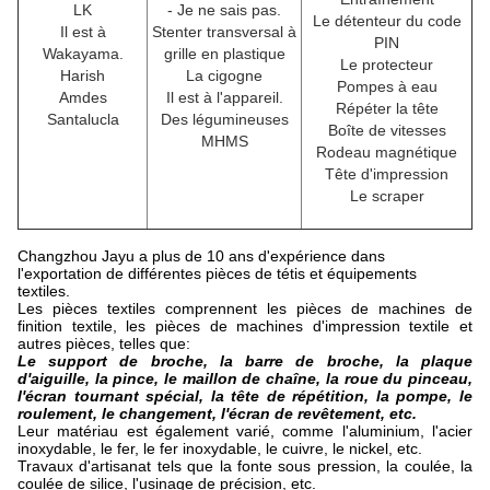
LK
- Je ne sais pas.
Le détenteur du code
Il est à
Stenter transversal à
PIN
Wakayama.
grille en plastique
Le protecteur
Harish
La cigogne
Pompes à eau
Amdes
Il est à l'appareil.
Répéter la tête
Santalucla
Des légumineuses
Boîte de vitesses
MHMS
Rodeau magnétique
Tête d'impression
Le scraper
Changzhou Jayu a plus de 10 ans d'expérience dans
l'exportation de différentes pièces de tétis et équipements
textiles.
Les pièces textiles comprennent les pièces de machines de
finition textile, les pièces de machines d'impression textile et
autres pièces, telles que:
Le support de broche, la barre de broche, la plaque
d'aiguille, la pince, le maillon de chaîne, la roue du pinceau,
l'écran tournant spécial, la tête de répétition, la pompe, le
roulement, le changement, l'écran de revêtement, etc.
Leur matériau est également varié, comme l'aluminium, l'acier
inoxydable, le fer, le fer inoxydable, le cuivre, le nickel, etc.
Travaux d'artisanat tels que la fonte sous pression, la coulée, la
coulée de silice, l'usinage de précision, etc.