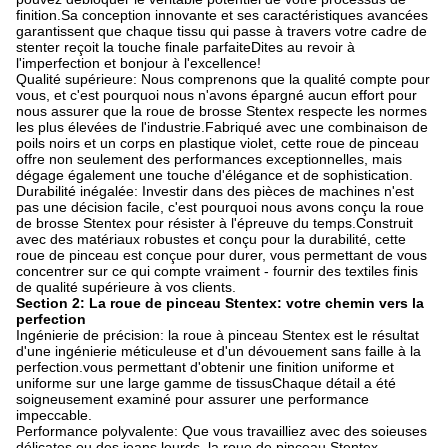
finition.Sa conception innovante et ses caractéristiques avancées
garantissent que chaque tissu qui passe à travers votre cadre de
stenter reçoit la touche finale parfaiteDites au revoir à
l'imperfection et bonjour à l'excellence!
Qualité supérieure: Nous comprenons que la qualité compte pour
vous, et c'est pourquoi nous n'avons épargné aucun effort pour
nous assurer que la roue de brosse Stentex respecte les normes
les plus élevées de l'industrie.Fabriqué avec une combinaison de
poils noirs et un corps en plastique violet, cette roue de pinceau
offre non seulement des performances exceptionnelles, mais
dégage également une touche d'élégance et de sophistication.
Durabilité inégalée: Investir dans des pièces de machines n'est
pas une décision facile, c'est pourquoi nous avons conçu la roue
de brosse Stentex pour résister à l'épreuve du temps.Construit
avec des matériaux robustes et conçu pour la durabilité, cette
roue de pinceau est conçue pour durer, vous permettant de vous
concentrer sur ce qui compte vraiment - fournir des textiles finis
de qualité supérieure à vos clients.
Section 2: La roue de pinceau Stentex: votre chemin vers la
perfection
Ingénierie de précision: la roue à pinceau Stentex est le résultat
d'une ingénierie méticuleuse et d'un dévouement sans faille à la
perfection.vous permettant d'obtenir une finition uniforme et
uniforme sur une large gamme de tissusChaque détail a été
soigneusement examiné pour assurer une performance
impeccable.
Performance polyvalente: Que vous travailliez avec des soieuses
délicates ou des jeans lourds, la roue de pinceau Stentex