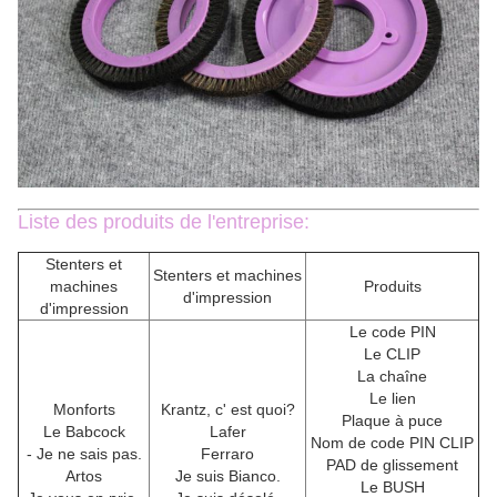
Liste des produits de l'entreprise:
Stenters et
Stenters et machines
machines
Produits
d'impression
d'impression
Le code PIN
Le CLIP
La chaîne
Le lien
Monforts
Krantz, c' est quoi?
Plaque à puce
Le Babcock
Lafer
Nom de code PIN CLIP
- Je ne sais pas.
Ferraro
PAD de glissement
Artos
Je suis Bianco.
Le BUSH