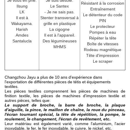
Je vous en prie.
Je suis désolé.
Résistant à la corrosion
Ilsung
Le Santex
Entraînement
LK
- Je ne sais pas.
Le détenteur du code
Il est à
Stenter transversal à
PIN
Wakayama.
grille en plastique
Le protecteur
Harish
La cigogne
Pompes à eau
Amdes
Il est à l'appareil.
Répéter la tête
Santalucla
Des légumineuses
Boîte de vitesses
MHMS
Rodeau magnétique
Tête d'impression
Le scraper
Changzhou Jayu a plus de 10 ans d'expérience dans
l'exportation de différentes pièces de tétis et équipements
textiles.
Les pièces textiles comprennent les pièces de machines de
finition textile, les pièces de machines d'impression textile et
autres pièces, telles que:
Le support de broche, la barre de broche, la plaque
d'aiguille, la pince, le maillon de chaîne, la roue du pinceau,
l'écran tournant spécial, la tête de répétition, la pompe, le
roulement, le changement, l'écran de revêtement, etc.
Leur matériau est également varié, comme l'aluminium, l'acier
inoxydable, le fer, le fer inoxydable, le cuivre, le nickel, etc.