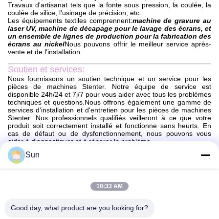
Travaux d'artisanat tels que la fonte sous pression, la coulée, la
coulée de silice, l'usinage de précision, etc.
Les équipements textiles comprennent:
machine de gravure au
laser UV, machine de décapage pour le lavage des écrans, et
un ensemble de lignes de production pour la fabrication des
écrans au nickel
Nous pouvons offrir le meilleur service après-
vente et de l'installation.
Soutien et services:
Nous fournissons un soutien technique et un service pour les
pièces de machines Stenter. Notre équipe de service est
disponible 24h/24 et 7j/7 pour vous aider avec tous les problèmes
techniques et questions.Nous offrons également une gamme de
services d'installation et d'entretien pour les pièces de machines
Stenter. Nos professionnels qualifiés veilleront à ce que votre
produit soit correctement installé et fonctionne sans heurts. En
cas de défaut ou de dysfonctionnement, nous pouvons vous
aider à diagnostiquer et à réparer le problème.
Sun
Emballage et expédition:
Emballage et expédition de pièces de stenter
Les pièces de la machine à stenter seront emballées en toute
10:33 AM
sécurité pour s'assurer qu'elles arrivent en parfait état.Les pièces
seront emballées dans une boîte de taille appropriée avec un
matériau d'amortissement ajouté pour éviter les dommagesUne
Good day, what product are you looking for?
liste d'emballage sera incluse avec le colis pour s'assurer que