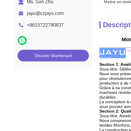
Ms. Sun Zhu
Mettre en évid
jayu@czjayu.com
Descript
+8615722790837
Mon
In
Discuter Maintenant
Section 1: Amél
Sous-titre: Débl
Nous vous présen
pour révolutionne
production à de n
Grâce à sa const
machines résiste
durables.
La conception à 
vous pouvez avoir
Section 2: Qual
Sous-titre: Amélio
Nous comprenons l
textiles Monforts
La construction 