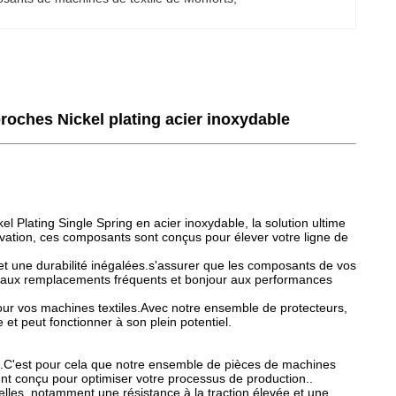
roches Nickel plating acier inoxydable
 Plating Single Spring en acier inoxydable, la solution ultime
novation, ces composants sont conçus pour élever votre ligne de
 et une durabilité inégalées.s'assurer que les composants de vos
r aux remplacements fréquents et bonjour aux performances
pour vos machines textiles.Avec notre ensemble de protecteurs,
 et peut fonctionner à son plein potentiel.
tile.C'est pour cela que notre ensemble de pièces de machines
ment conçu pour optimiser votre processus de production..
elles, notamment une résistance à la traction élevée et une