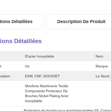
tions Détaillées
Description De Produit
ions Détaillées
D'acier Inoxydable
Nom:
t:
Un
Marque:
iation:
EXW, CNF, GOUSSET
Le Stock:
Monforts Machinerie Textile 
Composants Protecteur De 
Broches Nickel Plating Acier 
Inoxydable
Protecteur de broche pour machines textiles SS
, 
Compos