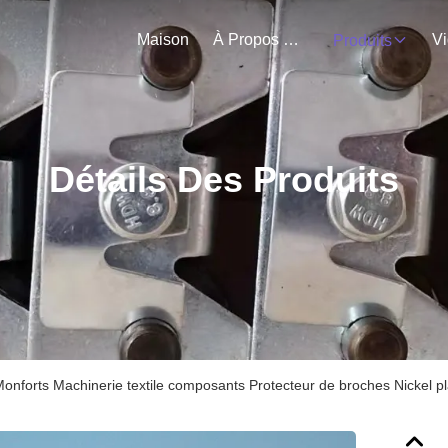
Maison
À Propos De Nous
V
Produits
Détails Des Produits
onforts Machinerie textile composants Protecteur de broches Nickel pl