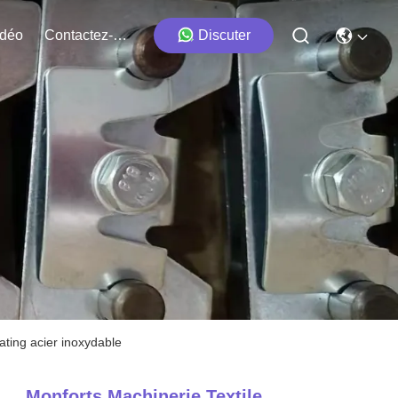
idéo
Contactez-Nous
Discuter
ating acier inoxydable
Monforts Machinerie Textile