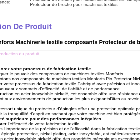
ence:
Protecteur de broche pour machines textiles
ion De Produit
forts Machinerie textile composants Protecteur de b
troduction du produit
iorez votre processus de fabrication textile
oquer le pouvoir des composants de machines textiles Monforts
tons nos composants de machines textiles Monforts Pin Protector Nickel
r votre processus de fabrication textile.Fabriqué avec précision et in
ouveaux sommets d'efficacité, de fiabilité et de performance.
ruction en acier inoxydable nickelé, cet ensemble offre une résistance
nt aux environnements de production les plus exigeantsDites au revoi
ressort unique du protecteur d'épingles offre une protection optimale 
 la tranquillité d'esprit en sachant que votre machine est bien protégée
ité supérieure pour des performances inégalées
rer l'efficacité de votre fabrication textile
'importance de la précision et de l'efficacité dans la fabrication tex
, épingle protectrice, nickel plating, acier inoxydable, est méticuleuse
en acier inoxydable nickelé offre des propriétés mécaniques exceptionn