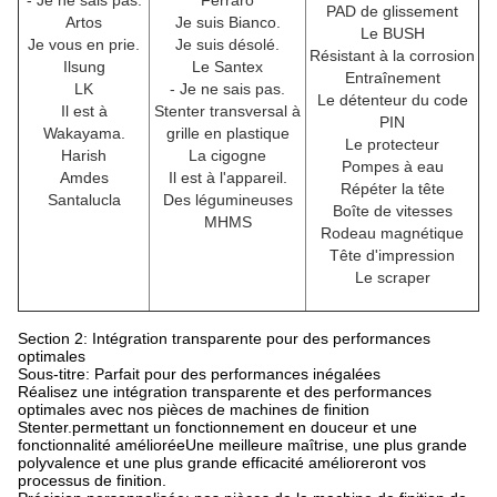
- Je ne sais pas.
Ferraro
PAD de glissement
Artos
Je suis Bianco.
Le BUSH
Je vous en prie.
Je suis désolé.
Résistant à la corrosion
Ilsung
Le Santex
Entraînement
LK
- Je ne sais pas.
Le détenteur du code
Il est à
Stenter transversal à
PIN
Wakayama.
grille en plastique
Le protecteur
Harish
La cigogne
Pompes à eau
Amdes
Il est à l'appareil.
Répéter la tête
Santalucla
Des légumineuses
Boîte de vitesses
MHMS
Rodeau magnétique
Tête d'impression
Le scraper
Section 2: Intégration transparente pour des performances
optimales
Sous-titre: Parfait pour des performances inégalées
Réalisez une intégration transparente et des performances
optimales avec nos pièces de machines de finition
Stenter.permettant un fonctionnement en douceur et une
fonctionnalité amélioréeUne meilleure maîtrise, une plus grande
polyvalence et une plus grande efficacité amélioreront vos
processus de finition.