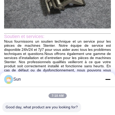
Soutien et services:
Nous fournissons un soutien technique et un service pour les
pièces de machines Stenter. Notre équipe de service est
disponible 24h/24 et 7j/7 pour vous aider avec tous les problèmes
techniques et questions.Nous offrons également une gamme de
services d'installation et d'entretien pour les pièces de machines
Stenter. Nos professionnels qualifiés veilleront à ce que votre
produit soit correctement installé et fonctionne sans heurts. En
cas de défaut ou de dysfonctionnement, nous pouvons vous
aider à diagnostiquer et à réparer le problème.
Sun
Emballage et expédition:
Emballage et expédition de pièces de stenter
Les pièces de la machine à stenter seront emballées en toute
7:10 AM
sécurité pour s'assurer qu'elles arrivent en parfait état.Les pièces
seront emballées dans une boîte de taille appropriée avec un
Good day, what product are you looking for?
matériau d'amortissement ajouté pour éviter les dommagesUne
liste d'emballage sera incluse avec le colis pour s'assurer que