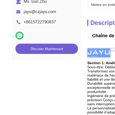
Ms. Sun Zhu
Mettre en évid
jayu@czjayu.com
Descript
+8615722790837
Chaîne de 
Discuter Maintenant
In
Section 1: Améli
Sous-titre: Déblo
Transformez vos p
matériaux de hau
fiabilité et une 
Durabilité supéri
exceptionnelle e
productivité.
Ingénierie de pr
précision.Conçu 
sans interruption
La personnalisati
possibilité d'ada