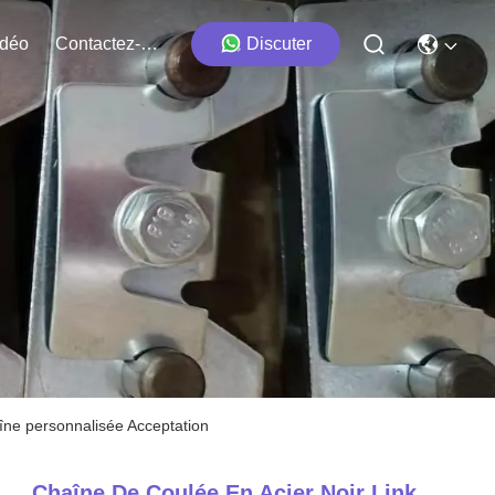
idéo
Contactez-Nous
Discuter
aîne personnalisée Acceptation
Chaîne De Coulée En Acier Noir Link