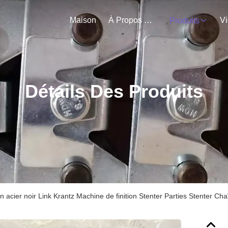
Maison
À Propos De Nous
V
Produits
Détails Des Produits
 acier noir Link Krantz Machine de finition Stenter Parties Stenter Ch