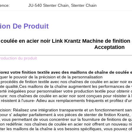
ence:
JU-540 Stenter Chain
, 
Stenter Chain
ion De Produit
coulée en acier noir Link Krantz Machine de finition
Acceptation
troduction du produit
orez votre finition textile avec des maillons de chaîne de coulée e
quer le pouvoir de la précision et de la personnalisation
rocédés de finition textile avec nos chaînes de coulée en acier noir ex
te qualité,Ces maillons de la chaîne augmentent les performances de v
liberté inégalées pour personnaliser votre production textile pour obtenir
eure: nos chaînes de coulée en acier noir sont conçues pour résister à la 
t résistent à l'usure- Adieu aux remplacements fréquents et profitez d'
écision: Réalisez une intégration transparente et un fonctionnement san
pour s' adapter parfaitement à vos pièces de stenter de finition Krant
, vous permettant de vous concentrer sur la fourniture de finitions de qu
on redéfinie: nos chaînes de coulée en acier noir offrent un nouveau niv
pter les maillons de la chaîne à vos besoins spécifiques, vous pouvez ob