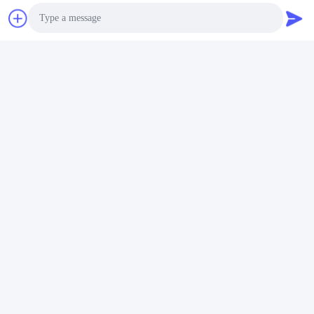
A4. Les pièces de la machine à stenter sont généralement en
métal, comme l'aluminium et l'acier inoxydable.
Q5. Où puis-je acheter des pièces de machines à stenter?
A5. Vous pouvez acheter des pièces de machines Stenter chez
Jayu, une entreprise basée en Chine.
Photo
Étiquettes:
Video Call
Pièces De Machines À Stenter JU-60
Audio Call
ILsung Parties De Machines De Finition À Stenter
Port D'aiguille À Distance Centrale De 73 Mm
Contactez rapidement