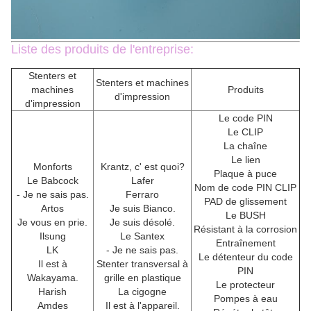
Liste des produits de l'entreprise:
Stenters et
Stenters et machines
machines
Produits
d'impression
d'impression
Le code PIN
Le CLIP
La chaîne
Le lien
Monforts
Krantz, c' est quoi?
Plaque à puce
Le Babcock
Lafer
Nom de code PIN CLIP
- Je ne sais pas.
Ferraro
PAD de glissement
Artos
Je suis Bianco.
Le BUSH
Je vous en prie.
Je suis désolé.
Résistant à la corrosion
Ilsung
Le Santex
Entraînement
LK
- Je ne sais pas.
Le détenteur du code
Il est à
Stenter transversal à
PIN
Wakayama.
grille en plastique
Le protecteur
Harish
La cigogne
Pompes à eau
Amdes
Il est à l'appareil.