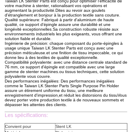
Taiwan LK Stenter Parts est conçu pour optimiser l'efficacité de
votre machine à stenter, rationalisant vos opérations et
augmentant la productivité.Dites au revoir aux goulets
d'étranglement et bonjour à la production textile sans couture.
Qualité supérieure: Fabriqué à partir d'aluminium de haute
qualité, ce support d'épingle assure une durabilité et une
longévité exceptionnelles.Sa construction robuste résiste aux
environnements industriels les plus exigeants, vous offrant une
solution fiable et durable.
Ingénierie de précision: chaque composant du porte-épingles à
usage unique Taiwan LK Stenter Parts est conçu avec une
précision méticuleuse.et une finition de tissu impeccable, ce qui
donne lieu à des textiles de qualité exceptionnelle.
Compatibilité polyvalente: avec une distance centrale standard de
76 mm, ce support d'épingle est compatible avec une large
gamme de stenter machines.ou tissus techniques, cette solution
polyvalente vous couvre.
Des performances inégalées: Des performances inégalées
comme le Taiwan LK Stenter Parts Single Purpose Pin Holder
assure un étirement uniforme du tissu, une meilleure
enregistrement d'impression,et réduit les distorsions du tissuVous
devez porter votre production textile à de nouveaux sommets et
dépasser les attentes des clients.
Les spécifications:
Convient pour
Stent LK