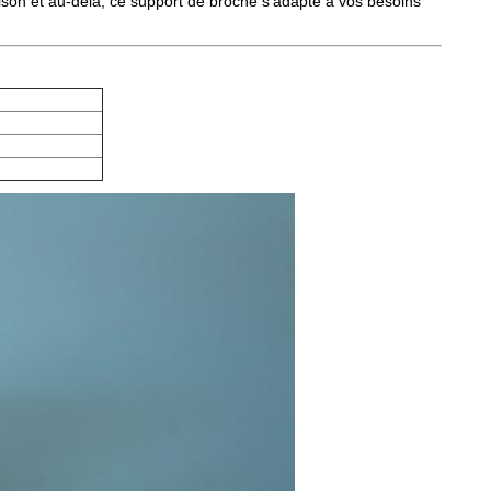
aison et au-delà, ce support de broche s'adapte à vos besoins