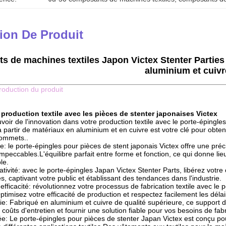
ion De Produit
 de machines textiles Japon Victex Stenter Parties 
aluminium et cuivr
troduction du produit
 production textile avec les pièces de stenter japonaises Victex
voir de l'innovation dans votre production textile avec le porte-épingl
 partir de matériaux en aluminium et en cuivre est votre clé pour obtenir 
ommets..
e: le porte-épingles pour pièces de stent japonais Victex offre une pré
impeccables.L'équilibre parfait entre forme et fonction, ce qui donne lie
le.
tivité: avec le porte-épingles Japan Victex Stenter Parts, libérez votre 
ies, captivant votre public et établissant des tendances dans l'industrie.
'efficacité: révolutionnez votre processus de fabrication textile avec le 
ptimisez votre efficacité de production et respectez facilement les délai
nie: Fabriqué en aluminium et cuivre de qualité supérieure, ce support d
s coûts d'entretien et fournir une solution fiable pour vos besoins de fabr
lée: Le porte-épingles pour pièces de stenter Japan Victex est conçu po