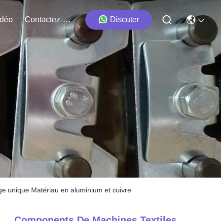
idéo
Contactez-Nous
Discuter
ge unique Matériau en aluminium et cuivre
Components De Machines Textiles