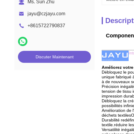
Ms. Sun Zhu
jayu@czjayu.com
Descript
+8615722790837
Components
In
Discuter Maintenant
Améliorez votre
Débloquez le pou
unique fabriqué à
à de nouveaux s
Précision inégalé
tension de tissu 
impression durab
Débloquez la créa
possibilités infin
Amélioration de l
déchets textilesO
Durabilité redéfi
textile.réduire le
Versatilité inéga