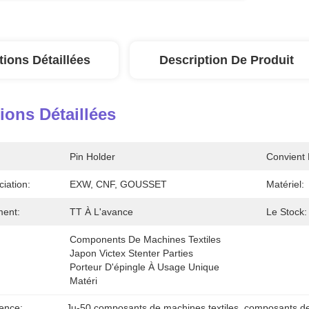
tions Détaillées
Description De Produit
ions Détaillées
Pin Holder
Convient 
iation:
EXW, CNF, GOUSSET
Matériel:
ment:
TT À L'avance
Le Stock:
Components De Machines Textiles 
Japon Victex Stenter Parties 
Porteur D'épingle À Usage Unique 
Matéri
ence:
Ju-50 composants de machines textiles
, 
composants de 