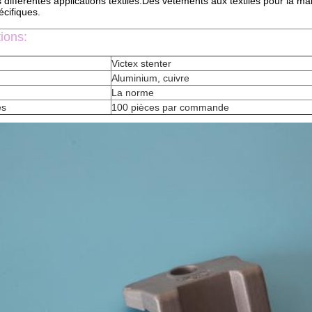
différentes applications textiles.Des vêtements aux textiles pour la m
écifiques.
tions:
Victex stenter
Aluminium, cuivre
La norme
es
100 pièces par commande