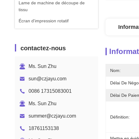
Lame de machine de découpe de
tissu
Écran d'impression rotatif
Informa
contactez-nous
Informat
Ms. Sun Zhu
Nom:
sun@czjayu.com
Délai De Négoc
0086 17315083001
Délai De Paie
Ms. Sun Zhu
summer@czjayu.com
Définition:
18761153138
Mettre en évid