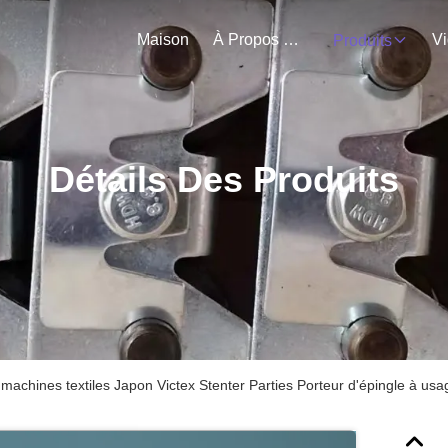
Maison
À Propos De Nous
V
Produits
Détails Des Produits
achines textiles Japon Victex Stenter Parties Porteur d'épingle à usa