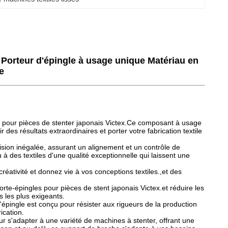
Porteur d'épingle à usage unique Matériau en
e
es pour pièces de stenter japonais Victex.Ce composant à usage
des résultats extraordinaires et porter votre fabrication textile
cision inégalée, assurant un alignement et un contrôle de
u à des textiles d'une qualité exceptionnelle qui laissent une
créativité et donnez vie à vos conceptions textiles.,et des
porte-épingles pour pièces de stent japonais Victex.et réduire les
s les plus exigeants.
'épingle est conçu pour résister aux rigueurs de la production
ication.
ur s'adapter à une variété de machines à stenter, offrant une