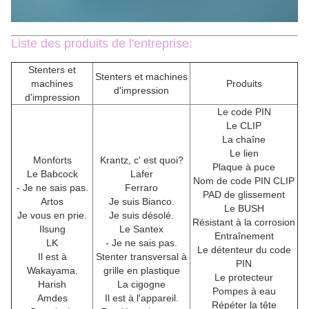
Liste des produits de l'entreprise:
Stenters et
Stenters et machines
machines
Produits
d'impression
d'impression
Le code PIN
Le CLIP
La chaîne
Le lien
Monforts
Krantz, c' est quoi?
Plaque à puce
Le Babcock
Lafer
Nom de code PIN CLIP
- Je ne sais pas.
Ferraro
PAD de glissement
Artos
Je suis Bianco.
Le BUSH
Je vous en prie.
Je suis désolé.
Résistant à la corrosion
Ilsung
Le Santex
Entraînement
LK
- Je ne sais pas.
Le détenteur du code
Il est à
Stenter transversal à
PIN
Wakayama.
grille en plastique
Le protecteur
Harish
La cigogne
Pompes à eau
Amdes
Il est à l'appareil.
Répéter la tête