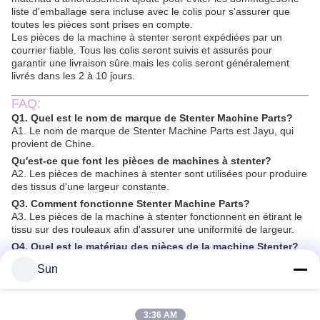
liste d'emballage sera incluse avec le colis pour s'assurer que
toutes les pièces sont prises en compte.
Les pièces de la machine à stenter seront expédiées par un
courrier fiable. Tous les colis seront suivis et assurés pour
garantir une livraison sûre.mais les colis seront généralement
livrés dans les 2 à 10 jours.
FAQ:
Q1. Quel est le nom de marque de Stenter Machine Parts?
A1. Le nom de marque de Stenter Machine Parts est Jayu, qui
provient de Chine.
Qu'est-ce que font les pièces de machines à stenter?
A2. Les pièces de machines à stenter sont utilisées pour produire
des tissus d'une largeur constante.
Q3. Comment fonctionne Stenter Machine Parts?
A3. Les pièces de la machine à stenter fonctionnent en étirant le
tissu sur des rouleaux afin d'assurer une uniformité de largeur.
Q4. Quel est le matériau des pièces de la machine Stenter?
A4. Les pièces de la machine à stenter sont généralement en
Sun
métal, comme l'aluminium et l'acier inoxydable.
Q5. Où puis-je acheter des pièces de machines à stenter?
A5. Vous pouvez acheter des pièces de machines Stenter chez
Jayu, une entreprise basée en Chine.
3:36 AM