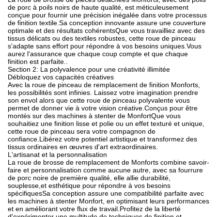
de porc à poils noirs de haute qualité, est méticuleusement
conçue pour fournir une précision inégalée dans votre processus
de finition textile.Sa conception innovante assure une couverture
optimale et des résultats cohérentsQue vous travailliez avec des
tissus délicats ou des textiles robustes, cette roue de pinceau
s'adapte sans effort pour répondre à vos besoins uniques.Vous
aurez l'assurance que chaque coup compte et que chaque
finition est parfaite..
Section 2: La polyvalence pour une créativité illimitée
Débloquez vos capacités créatives
Avec la roue de pinceau de remplacement de finition Monforts,
les possibilités sont infinies. Laissez votre imagination prendre
son envol alors que cette roue de pinceau polyvalente vous
permet de donner vie à votre vision créative.Conçus pour être
montés sur des machines à stenter de MonfortQue vous
souhaitiez une finition lisse et polie ou un effet texturé et unique,
cette roue de pinceau sera votre compagnon de
confiance.Libérez votre potentiel artistique et transformez des
tissus ordinaires en œuvres d'art extraordinaires.
L'artisanat et la personnalisation
La roue de brosse de remplacement de Monforts combine savoir-
faire et personnalisation comme aucune autre, avec sa fourrure
de porc noire de première qualité, elle allie durabilité,
souplesse,et esthétique pour répondre à vos besoins
spécifiquesSa conception assure une compatibilité parfaite avec
les machines à stenter Monfort, en optimisant leurs performances
et en améliorant votre flux de travail.Profitez de la liberté
d'expérimenter une multitude de techniques de finition et