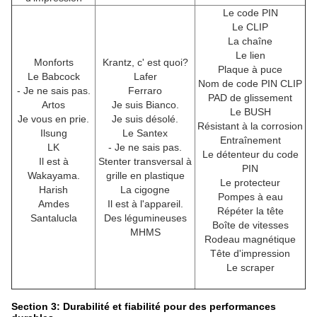
Le code PIN
Le CLIP
La chaîne
Le lien
Monforts
Krantz, c' est quoi?
Plaque à puce
Le Babcock
Lafer
Nom de code PIN CLIP
- Je ne sais pas.
Ferraro
PAD de glissement
Artos
Je suis Bianco.
Le BUSH
Je vous en prie.
Je suis désolé.
Résistant à la corrosion
Ilsung
Le Santex
Entraînement
LK
- Je ne sais pas.
Le détenteur du code
Il est à
Stenter transversal à
PIN
Wakayama.
grille en plastique
Le protecteur
Harish
La cigogne
Pompes à eau
Amdes
Il est à l'appareil.
Répéter la tête
Santalucla
Des légumineuses
Boîte de vitesses
MHMS
Rodeau magnétique
Tête d'impression
Le scraper
Section 3: Durabilité et fiabilité pour des performances