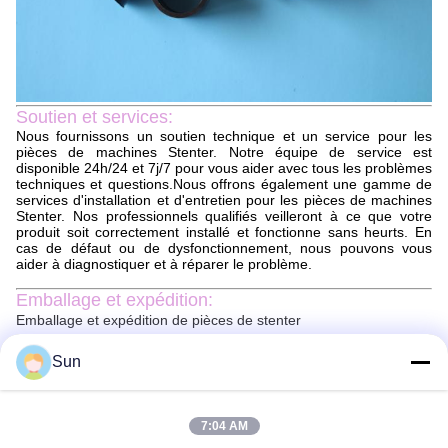
Soutien et services:
Nous fournissons un soutien technique et un service pour les
pièces de machines Stenter. Notre équipe de service est
disponible 24h/24 et 7j/7 pour vous aider avec tous les problèmes
techniques et questions.Nous offrons également une gamme de
services d'installation et d'entretien pour les pièces de machines
Stenter. Nos professionnels qualifiés veilleront à ce que votre
produit soit correctement installé et fonctionne sans heurts. En
cas de défaut ou de dysfonctionnement, nous pouvons vous
aider à diagnostiquer et à réparer le problème.
Emballage et expédition:
Emballage et expédition de pièces de stenter
Les pièces de la machine à stenter seront emballées en toute
Sun
sécurité pour s'assurer qu'elles arrivent en parfait état.Les pièces
seront emballées dans une boîte de taille appropriée avec un
matériau d'amortissement ajouté pour éviter les dommagesUne
liste d'emballage sera incluse avec le colis pour s'assurer que
7:04 AM
toutes les pièces sont prises en compte.