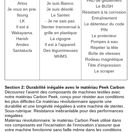
PAD de glissement
Artos
Je suis Bianco.
Le BUSH
Je vous en prie.
Je suis désolé.
Résistant à la corrosion
Ilsung
Le Santex
Entraînement
LK
- Je ne sais pas.
Le détenteur du code
Il est à
Stenter transversal à
PIN
Wakayama.
grille en plastique
Le protecteur
Harish
La cigogne
Pompes à eau
Amdes
Il est à l'appareil.
Répéter la tête
Santalucla
Des légumineuses
Boîte de vitesses
MHMS
Rodeau magnétique
Tête d'impression
Le scraper
Section 2: Durabilité inégalée avec le matériau Peek Carbon
Découvrez l'avenir des composants de machines textiles avec
notre matériau Carbon Peek, conçu pour résister aux conditions
les plus difficiles.Ce matériau révolutionnaire apporte une
durabilité et une longévité inégalées à votre machine de stenter..
Sous-rubrique: Résistance inébranlable pour des performances
inégalées
Matériau révolutionnaire: le matériau Carbon Peek utilisé dans
nos composants est l'incarnation de l'innovation.s'assurer que
votre machine fonctionne sans faille même dans les conditions