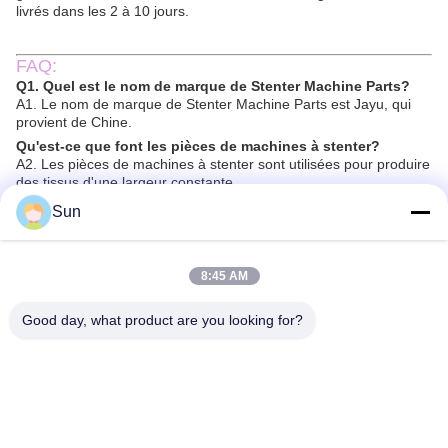
livrés dans les 2 à 10 jours.
FAQ:
Q1. Quel est le nom de marque de Stenter Machine Parts?
A1. Le nom de marque de Stenter Machine Parts est Jayu, qui
provient de Chine.
Qu'est-ce que font les pièces de machines à stenter?
A2. Les pièces de machines à stenter sont utilisées pour produire
des tissus d'une largeur constante.
Q3. Comment fonctionne Stenter Machine Parts?
Sun
A3. Les pièces de la machine à stenter fonctionnent en étirant le
tissu sur des rouleaux afin d'assurer une uniformité de largeur.
Q4. Quel est le matériau des pièces de la machine Stenter?
8:45 AM
A4. Les pièces de la machine à stenter sont généralement en
métal, comme l'aluminium et l'acier inoxydable.
Good day, what product are you looking for?
Q5. Où puis-je acheter des pièces de machines à stenter?
A5. Vous pouvez acheter des pièces de machines Stenter chez
Jayu, une entreprise basée en Chine.
Étiquettes: