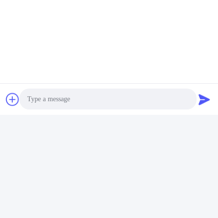
Plaque De Goupille De Stenter De Monfortz
Barre De Goupille De Stenter De Placage De Nickel
Barre De Goupille De Stenter D'acier Inoxydable
Contactez rapidement
Adresse :
ROUTE NO.55 XINSHENG, DISTRICT DE WUJIN, VILLE DE
CHANGZHOU, PROVINCE DE JIANGSU
Photo
Téléphone :
Video Call
86-173-15083001
Audio Call
Email
sun@czjayu.com