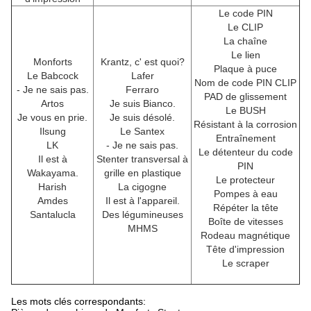
Le code PIN
Le CLIP
La chaîne
Le lien
Monforts
Krantz, c' est quoi?
Plaque à puce
Le Babcock
Lafer
Nom de code PIN CLIP
- Je ne sais pas.
Ferraro
PAD de glissement
Artos
Je suis Bianco.
Le BUSH
Je vous en prie.
Je suis désolé.
Résistant à la corrosion
Ilsung
Le Santex
Entraînement
LK
- Je ne sais pas.
Le détenteur du code
Il est à
Stenter transversal à
PIN
Wakayama.
grille en plastique
Le protecteur
Harish
La cigogne
Pompes à eau
Amdes
Il est à l'appareil.
Répéter la tête
Santalucla
Des légumineuses
Boîte de vitesses
MHMS
Rodeau magnétique
Tête d'impression
Le scraper
Les mots clés correspondants: