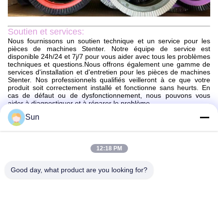
Soutien et services:
Nous fournissons un soutien technique et un service pour les
pièces de machines Stenter. Notre équipe de service est
disponible 24h/24 et 7j/7 pour vous aider avec tous les problèmes
techniques et questions.Nous offrons également une gamme de
services d'installation et d'entretien pour les pièces de machines
Stenter. Nos professionnels qualifiés veilleront à ce que votre
produit soit correctement installé et fonctionne sans heurts. En
cas de défaut ou de dysfonctionnement, nous pouvons vous
aider à diagnostiquer et à réparer le problème.
Sun
Emballage et expédition:
Emballage et expédition de pièces de stenter
Les pièces de la machine à stenter seront emballées en toute
12:18 PM
sécurité pour s'assurer qu'elles arrivent en parfait état.Les pièces
seront emballées dans une boîte de taille appropriée avec un
matériau d'amortissement ajouté pour éviter les dommagesUne
Good day, what product are you looking for?
liste d'emballage sera incluse avec le colis pour s'assurer que
toutes les pièces sont prises en compte.
Les pièces de la machine à stenter seront expédiées par un
courrier fiable. Tous les colis seront suivis et assurés pour
garantir une livraison sûre.mais les colis seront généralement