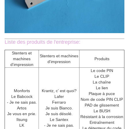
Liste des produits de l'entreprise:
Stenters et
Stenters et machines
machines
Produits
d'impression
d'impression
Le code PIN
Le CLIP
La chaîne
Le lien
Monforts
Krantz, c' est quoi?
Plaque à puce
Le Babcock
Lafer
Nom de code PIN CLIP
- Je ne sais pas.
Ferraro
PAD de glissement
Artos
Je suis Bianco.
Le BUSH
Je vous en prie.
Je suis désolé.
Résistant à la corrosion
Ilsung
Le Santex
Entraînement
LK
- Je ne sais pas.
Le détenteur du code