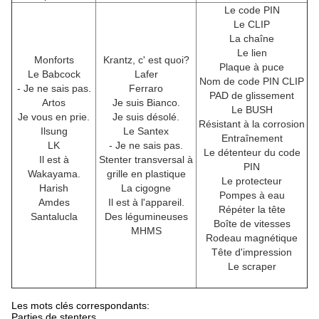
Le code PIN
Le CLIP
La chaîne
Le lien
Monforts
Krantz, c' est quoi?
Plaque à puce
Le Babcock
Lafer
Nom de code PIN CLIP
- Je ne sais pas.
Ferraro
PAD de glissement
Artos
Je suis Bianco.
Le BUSH
Je vous en prie.
Je suis désolé.
Résistant à la corrosion
Ilsung
Le Santex
Entraînement
LK
- Je ne sais pas.
Le détenteur du code
Il est à
Stenter transversal à
PIN
Wakayama.
grille en plastique
Le protecteur
Harish
La cigogne
Pompes à eau
Amdes
Il est à l'appareil.
Répéter la tête
Santalucla
Des légumineuses
Boîte de vitesses
MHMS
Rodeau magnétique
Tête d'impression
Le scraper
Les mots clés correspondants:
Parties de stenters