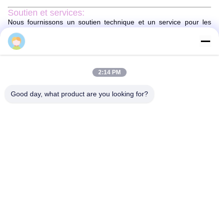
Soutien et services:
Nous fournissons un soutien technique et un service pour les
pièces de machines Stenter. Notre équipe de service est
disponible 24h/24 et 7j/7 pour vous aider avec tous les problèmes
Sun
techniques et questions.Nous offrons également une gamme de
services d'installation et d'entretien pour les pièces de machines
Stenter. Nos professionnels qualifiés veilleront à ce que votre
produit soit correctement installé et fonctionne sans heurts. En
2:14 PM
cas de défaut ou de dysfonctionnement, nous pouvons vous
aider à diagnostiquer et à réparer le problème.
Good day, what product are you looking for?
Emballage et expédition:
Emballage et expédition de pièces de stenter
Les pièces de la machine à stenter seront emballées en toute
sécurité pour s'assurer qu'elles arrivent en parfait état.Les pièces
seront emballées dans une boîte de taille appropriée avec un
matériau d'amortissement ajouté pour éviter les dommagesUne
liste d'emballage sera incluse avec le colis pour s'assurer que
toutes les pièces sont prises en compte.
Les pièces de la machine à stenter seront expédiées par un
courrier fiable. Tous les colis seront suivis et assurés pour
garantir une livraison sûre.mais les colis seront généralement
livrés dans les 2 à 10 jours.