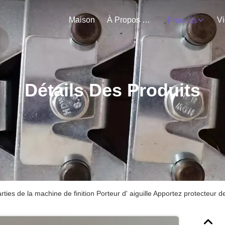
Maison
À Propos De Nous
V
Produits
Détails Des Produits
ies de la machine de finition Porteur d' aiguille Apportez protecteur d