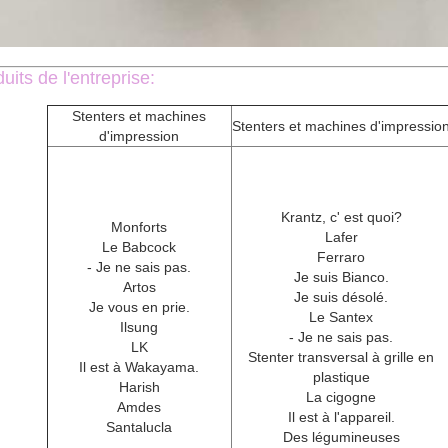
uits de l'entreprise:
Stenters et machines
Stenters et machines d'impressio
d'impression
Krantz, c' est quoi?
Monforts
Lafer
Le Babcock
Ferraro
- Je ne sais pas.
Je suis Bianco.
Artos
Je suis désolé.
Je vous en prie.
Le Santex
Ilsung
- Je ne sais pas.
LK
Stenter transversal à grille en
Il est à Wakayama.
plastique
Harish
La cigogne
Amdes
Il est à l'appareil.
Santalucla
Des légumineuses