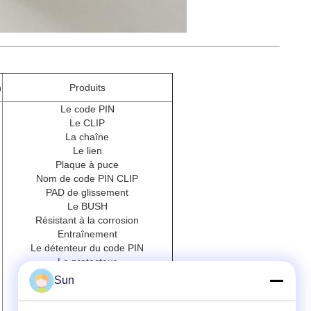
n
Produits
Le code PIN
Le CLIP
La chaîne
Le lien
Plaque à puce
Nom de code PIN CLIP
PAD de glissement
Le BUSH
Résistant à la corrosion
Entraînement
Le détenteur du code PIN
Le protecteur
Pompes à eau
Sun
Répéter la tête
Boîte de vitesses