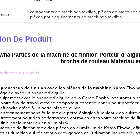
composants de machines textiles
, 
pièces de machines s
ence:
pièces pour équipements de machines textiles
ion De Produit
ha Parties de la machine de finition Porteur d' aigu
broche de rouleau Matériau 
troduction du produit
 processus de finition avec les pièces de la machine Korea Ehwh
égalée avec un support d'aiguille
quipement avec le support d'aiguille de la Corée Ehwha, assurant un p
z votre flux de travail avec ce composant essentiel conçu pour protéger 
'efficacité grâce à un porte-pins en cuivre
fonctionnement sans faille avec le porte-épingles à rouleaux en cuiv
 frottement pour des performances optimales dans votre machine de fin
éfinie par le matériau en aluminium
machine de finition avec des pièces en aluminium de Korea Ehwha, offra
s et durables qui résistent aux exigences de l'utilisation industrielle, 