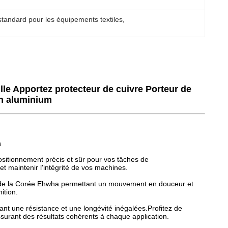
tandard pour les équipements textiles
, 
ille Apportez protecteur de cuivre Porteur de
en aluminium
a
ositionnement précis et sûr pour vos tâches de
et maintenir l'intégrité de vos machines.
re de la Corée Ehwha.permettant un mouvement en douceur et
ition.
nt une résistance et une longévité inégalées.Profitez de
assurant des résultats cohérents à chaque application.