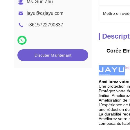
Ms. Sun Zhu
jayu@czjayu.com
Mettre en évid
+8615722790837
Descript
Corée Ehw
Discuter Maintenant
In
Améliorez votre
Une protection in
Protégez votre é
finition.Améliore
Amélioration de l
L'expérience de 
une réduction du
La durabilité red
Améliorez votre 
composants fiable