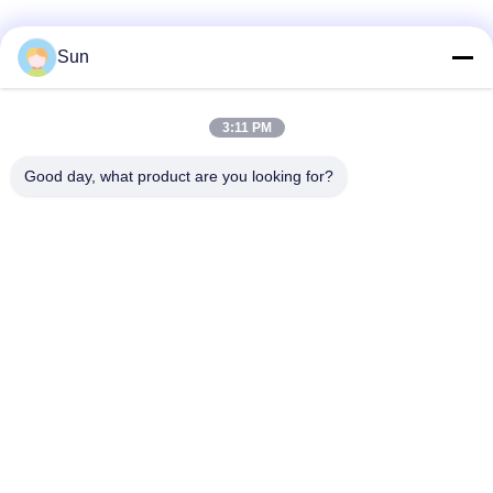
Sun
Contactez rapidement
3:11 PM
Adresse :
Good day, what product are you looking for?
ROUTE NO.55 XINSHENG, DISTRICT DE WUJIN, VILLE DE
CHANGZHOU, PROVINCE DE JIANGSU
Téléphone :
86-173-15083001
Email
sun@czjayu.com
Politique en matière de protection de la vie privée
|
Plan du site
|